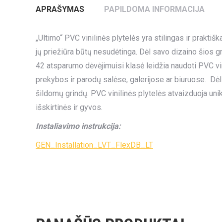
APRAŠYMAS
PAPILDOMA INFORMACIJA
„Ultimo“ PVC vinilinės plytelės yra stilingas ir praktiš
jų priežiūra būtų nesudėtinga. Dėl savo dizaino šios gr
42 atsparumo dėvėjimuisi klasė leidžia naudoti PVC vi
prekybos ir parodų salėse, galerijose ar biuruose. Dėl 
šildomų grindų. PVC vinilinės plytelės atvaizduoja un
išskirtinės ir gyvos.
Instaliavimo instrukcija:
GEN_Installation_LVT_FlexDB_LT