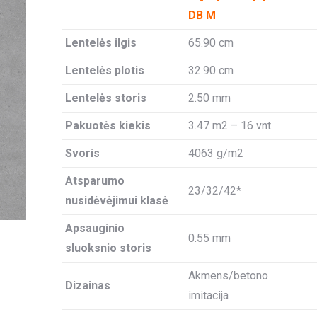
DB M
Lentelės ilgis
65.90 cm
Lentelės plotis
32.90 cm
Lentelės storis
2.50 mm
Pakuotės kiekis
3.47 m2 – 16 vnt.
Svoris
4063 g/m2
Atsparumo
23/32/42*
nusidėvėjimui klasė
Apsauginio
0.55 mm
sluoksnio storis
Akmens/betono
Dizainas
imitacija