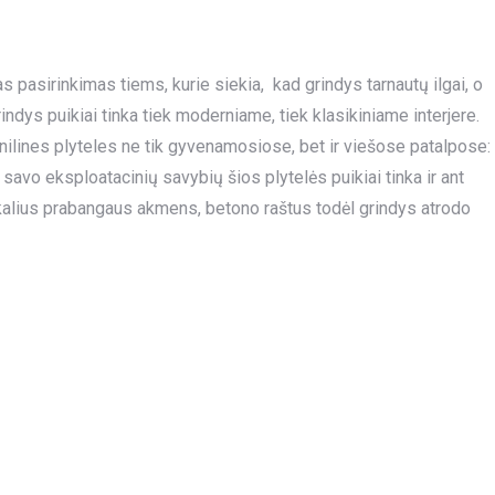
kas pasirinkimas tiems, kurie siekia, kad grindys tarnautų ilgai, o
indys puikiai tinka tiek moderniame, tiek klasikiniame interjere.
nilines plyteles ne tik gyvenamosiose, bet ir viešose patalpose:
savo eksploatacinių savybių šios plytelės puikiai tinka ir ant
ikalius prabangaus akmens, betono raštus todėl grindys atrodo