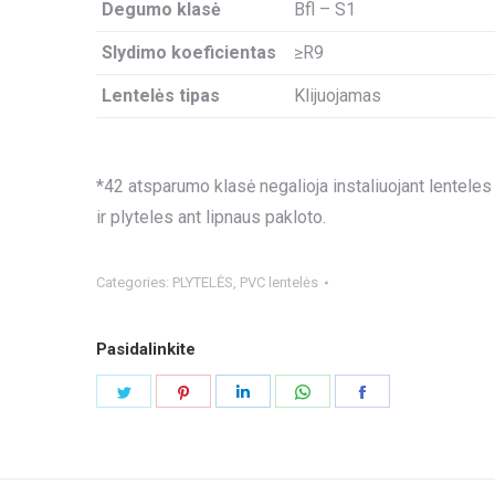
Degumo klasė
Bfl – S1
Slydimo koeficientas
≥R9
Lentelės tipas
Klijuojamas
*42 atsparumo klasė negalioja instaliuojant lenteles
ir plyteles ant lipnaus pakloto.
Categories:
PLYTELĖS
,
PVC lentelės
Pasidalinkite
Share
Share
Share
Share
Share
on
on
on
on
on
Twitter
Pinterest
LinkedIn
WhatsApp
Facebook