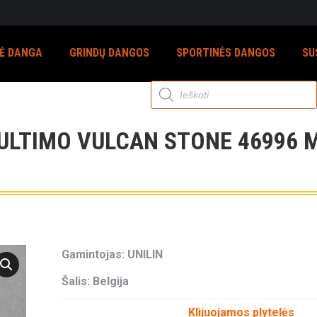
NĖ DANGA
GRINDŲ DANGOS
SPORTINĖS DANGOS
SU
Products
search
ULTIMO VULCAN STONE 46996 
Gamintojas: UNILIN
Šalis: Belgija
Klijuojamos plytelės