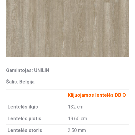
Gamintojas: UNILIN
Šalis: Belgija
Klijuojamos lentelės DB Q
Lentelės ilgis
132 cm
Lentelės plotis
19.60 cm
Lentelės storis
2.50 mm