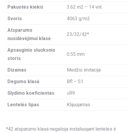
Pakuotės kiekis
3.62 m2 – 14 vnt.
Svoris
4063 g/m2
Atsparumo
23/32/42*
nusidėvėjimui klasė
Apsauginio sluoksnio
0.55 mm
storis
Dizainas
Medžio imitacija
Degumo klasė
Bfl – S1
Slydimo koeficientas
≥R9
Lentelės tipas
Klijuojamas
*42 atsparumo klasė negalioja instaliuojant lenteles ir