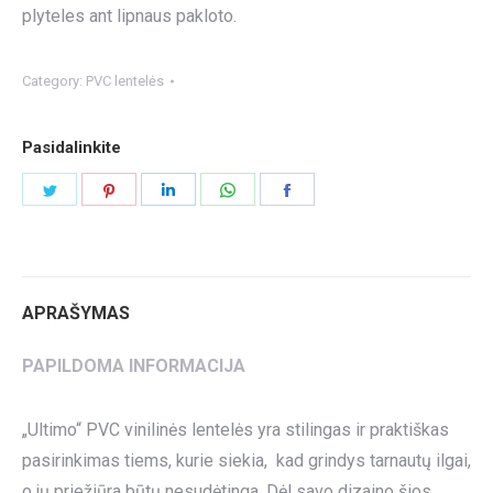
plyteles ant lipnaus pakloto.
Category:
PVC lentelės
Pasidalinkite
Share
Share
Share
Share
Share
on
on
on
on
on
Twitter
Pinterest
LinkedIn
WhatsApp
Facebook
APRAŠYMAS
PAPILDOMA INFORMACIJA
„Ultimo“ PVC vinilinės lentelės yra stilingas ir praktiškas
pasirinkimas tiems, kurie siekia, kad grindys tarnautų ilgai,
o jų priežiūra būtų nesudėtinga. Dėl savo dizaino šios