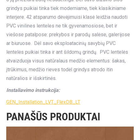
grindys puikiai tinka tiek moderniame, tiek klasikiniame
interjere. 42 atsparumo dėvėjimuisi klasė leidžia naudoti
PVC vinilines lenteles ne tik gyvenamosiose, bet ir
viešose patalpose: prekybos ir parodų salėse, galerijose
ar biuruose. Dėl savo eksploatacinių savybių PVC
lentelės puikiai tinka ir ant šildomų grindų. PVC lentelės
atvaizduoja visus natūralaus medžio elementus: šakas,
įtrūkimus, medžio rieves todėl grindys atrodo itin
natūralios ir išskirtinės.
Instaliavimo instrukcija:
GEN_Installation_LVT_FlexDB_LT
PANAŠŪS PRODUKTAI