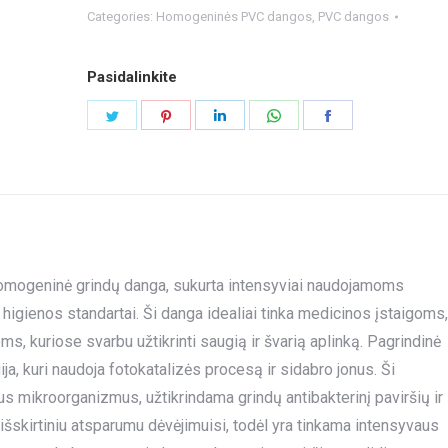
Categories:
Homogeninės PVC dangos
,
PVC dangos
Pasidalinkite
Share
Share
Share
Share
Share
on
on
on
on
on
Twitter
Pinterest
LinkedIn
WhatsApp
Facebook
homogeninė grindų danga, sukurta intensyviai naudojamoms
higienos standartai. Ši danga idealiai tinka medicinos įstaigoms,
 kuriose svarbu užtikrinti saugią ir švarią aplinką. Pagrindinė
ja, kuri naudoja fotokatalizės procesą ir sidabro jonus. Ši
itus mikroorganizmus, užtikrindama grindų antibakterinį paviršių ir
išskirtiniu atsparumu dėvėjimuisi, todėl yra tinkama intensyvaus