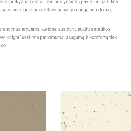
s ar prekybos centrai. Jos neslystantis paviršius padidina
sauginis sluoksnis efektyviai saugo dangą nuo dėmių,
prendimas erdvėms, kuriose susiduria aukšti estetikos,
ver Knight“ užtikrina patikimumą, saugumą ir komfortą tiek
ose.