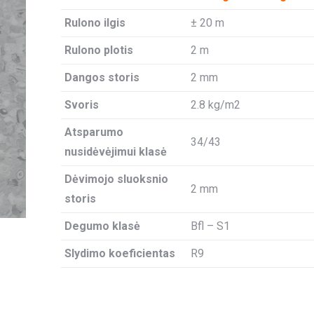
Rulono ilgis
± 20 m
Rulono plotis
2 m
Dangos storis
2 mm
Svoris
2.8 kg/m2
Atsparumo
34/43
nusidėvėjimui klasė
Dėvimojo sluoksnio
2 mm
storis
Degumo klasė
Bfl – S1
Slydimo koeficientas
R9