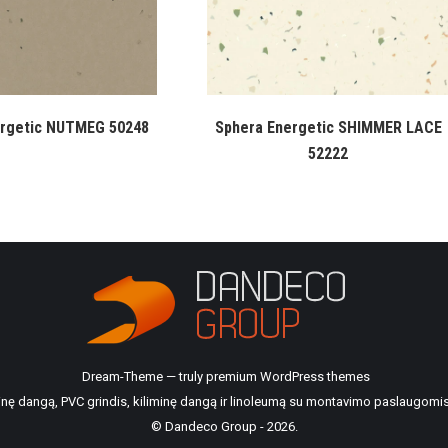
ergetic NUTMEG 50248
Sphera Energetic SHIMMER LACE
52222
Dream-Theme — truly
premium WordPress themes
ilinę dangą, PVC grindis, kiliminę dangą ir linoleumą su montavimo paslaugomis
© Dandeco Group - 2026.