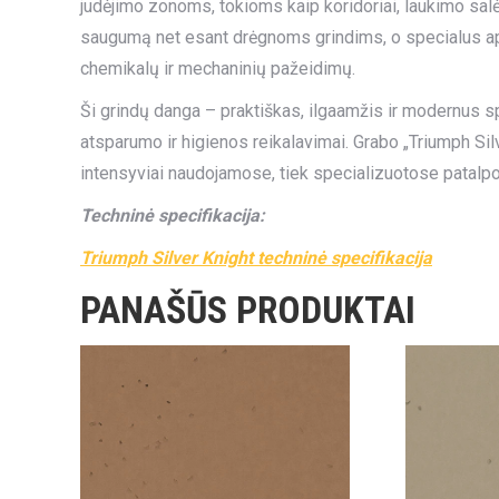
judėjimo zonoms, tokioms kaip koridoriai, laukimo salė
saugumą net esant drėgnoms grindims, o specialus ap
chemikalų ir mechaninių pažeidimų.
Ši grindų danga – praktiškas, ilgaamžis ir modernus s
atsparumo ir higienos reikalavimai. Grabo „Triumph Sil
intensyviai naudojamose, tiek specializuotose patalp
Techninė specifikacija:
Triumph Silver Knight techninė specifikacija
PANAŠŪS PRODUKTAI