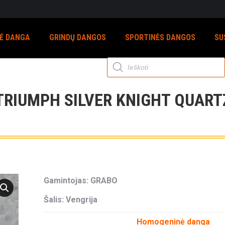
NĖ DANGA
GRINDŲ DANGOS
SPORTINĖS DANGOS
SU
Products
search
TRIUMPH SILVER KNIGHT QUART
Gamintojas: GRABO
Šalis: Vengrija
Homogeninė danga