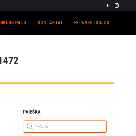
Facebook
Instagra
page
page
SIKURK PATS
KONTAKTAI
ES-INVESTICIJOS
opens
opens
in
in
new
new
window
window
1472
PAIEŠKA
Products
search