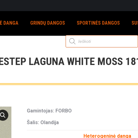
NĖ DANGA
GRINDŲ DANGOS
SPORTINĖS DANGOS
SU
Products
search
ESTEP LAGUNA WHITE MOSS 18
Gamintojas: FORBO
Šalis: Olandija
Heterogeninė danga