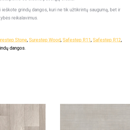
 ieškote grindų dangos, kuri ne tik užtikrintų saugumą, bet ir
kybės reikalavimus.
restep Stone
,
Surestep Wood
,
Safestep R11
,
Safestep R12
,
indų dangos.