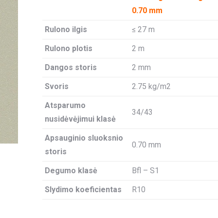
0.70 mm
Rulono ilgis
≤ 27 m
Rulono plotis
2 m
Dangos storis
2 mm
Svoris
2.75 kg/m2
Atsparumo
34/43
nusidėvėjimui klasė
Apsauginio sluoksnio
0.70 mm
storis
Degumo klasė
Bfl – S1
Slydimo koeficientas
R10