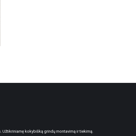
. Užtikriniamę kokybišką grindų montavimą ir tiekimą.