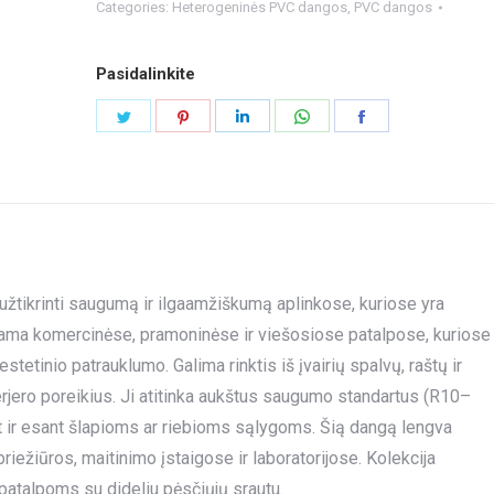
Categories:
Heterogeninės PVC dangos
,
PVC dangos
Pasidalinkite
Share
Share
Share
Share
Share
on
on
on
on
on
Twitter
Pinterest
LinkedIn
WhatsApp
Facebook
 užtikrinti saugumą ir ilgaamžiškumą aplinkose, kuriose yra
jama komercinėse, pramoninėse ir viešosiose patalpose, kuriose
stetinio patrauklumo. Galima rinktis iš įvairių spalvų, raštų ir
nterjero poreikius. Ji atitinka aukštus saugumo standartus (R10–
et ir esant šlapioms ar riebioms sąlygoms. Šią dangą lengva
 priežiūros, maitinimo įstaigose ir laboratorijose. Kolekcija
a patalpoms su dideliu pėsčiųjų srautu.