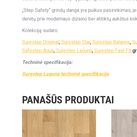
„Step Safety“ grindų danga yra puikus pasirinkimas, jei
derėtų prie modernaus dizaino bei atitiktų aukštus ko
Kolekciją sudaro:
Surestep Original
,
Surestep Star
,
Surestep Balance
,
Su
Safestep Aqua
,
Surestep Laguna
,
Surestep Fast Fit
gr
Techninė specifikacija:
Surestep Laguna techninė specifikacija
PANAŠŪS PRODUKTAI