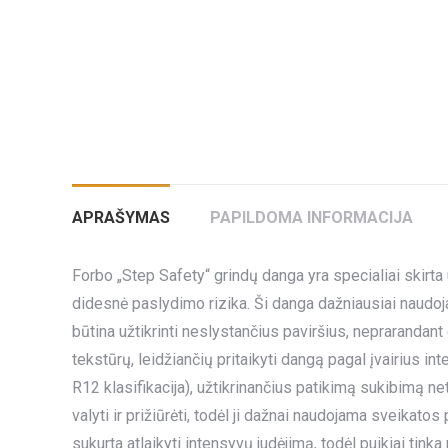
APRAŠYMAS
PAPILDOMA INFORMACIJA
Forbo „Step Safety“ grindų danga yra specialiai skirta
didesnė paslydimo rizika. Ši danga dažniausiai naudo
būtina užtikrinti neslystančius paviršius, neprarandant e
tekstūrų, leidžiančių pritaikyti dangą pagal įvairius i
R12 klasifikacija), užtikrinančius patikimą sukibimą n
valyti ir prižiūrėti, todėl ji dažnai naudojama sveikatos
sukurta atlaikyti intensyvų judėjimą, todėl puikiai tink