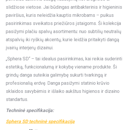
slidžiose vietose. Jai būdingas antibakterinis ir higieninis
paviršius, kuris neleidžia kauptis mikrobams – puikus
pasirinkimas sveikatos priežiūros įstaigoms. Ši kolekcija
pasižymi plačiu spalvų asortimentu: nuo subtilių neutralių
atspalvių iki ryškių akcentų, kurie leidžia pritaikyti dangą
įvairių interjerų dizainui.
„Sphera SD“ – tai idealus pasirinkimas, kai reikia suderinti
estetiką, funkcionalumą ir kokybę viename produkte. Ši
grindų danga suteikia galimybę sukurti tvarkingą ir
profesionalią erdvę. Danga pasižymi statinio krūvio
sklaidos savybėmis ir išlaiko aukštus higienos ir dizaino
standartus.
Techninė specifikacija:
Sphera SD techninė specifikacija