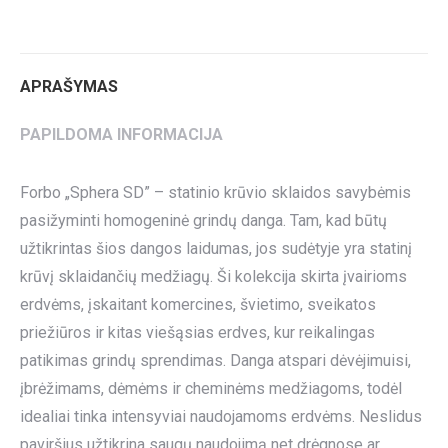
on
on
on
on
on
Twitter
Pinterest
LinkedIn
WhatsApp
Facebook
APRAŠYMAS
PAPILDOMA INFORMACIJA
Forbo „Sphera SD” – statinio krūvio sklaidos savybėmis
pasižyminti homogeninė grindų danga. Tam, kad būtų
užtikrintas šios dangos laidumas, jos sudėtyje yra statinį
krūvį sklaidančių medžiagų. Ši kolekcija skirta įvairioms
erdvėms, įskaitant komercines, švietimo, sveikatos
priežiūros ir kitas viešąsias erdves, kur reikalingas
patikimas grindų sprendimas. Danga atspari dėvėjimuisi,
įbrėžimams, dėmėms ir cheminėms medžiagoms, todėl
idealiai tinka intensyviai naudojamoms erdvėms. Neslidus
paviršius užtikrina saugų naudojimą net drėgnose ar