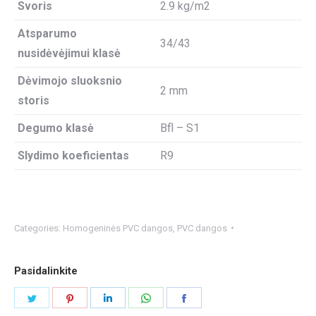
Svoris
2.9 kg/m2
Atsparumo
34/43
nusidėvėjimui klasė
Dėvimojo sluoksnio
2 mm
storis
Degumo klasė
Bfl – S1
Slydimo koeficientas
R9
Categories:
Homogeninės PVC dangos
,
PVC dangos
Pasidalinkite
Share
Share
Share
Share
Share