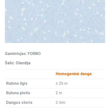
Gamintojas: FORBO
Šalis: Olandija
Homogeninė danga
Rulono ilgis
± 26 m
Rulono plotis
2 m
Dangos storis
2 mm