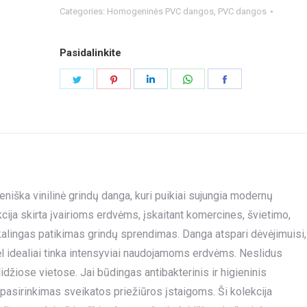
Categories:
Homogeninės PVC dangos
,
PVC dangos
Pasidalinkite
Share
Share
Share
Share
Share
on
on
on
on
on
Twitter
Pinterest
LinkedIn
WhatsApp
Facebook
iška vinilinė grindų danga, kuri puikiai sujungia modernų
ija skirta įvairioms erdvėms, įskaitant komercines, švietimo,
ikalingas patikimas grindų sprendimas. Danga atspari dėvėjimuisi,
idealiai tinka intensyviai naudojamoms erdvėms. Neslidus
džiose vietose. Jai būdingas antibakterinis ir higieninis
 pasirinkimas sveikatos priežiūros įstaigoms. Ši kolekcija