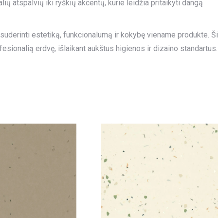
ių atspalvių iki ryškių akcentų, kurie leidžia pritaikyti dangą
a suderinti estetiką, funkcionalumą ir kokybę viename produkte. Ši
fesionalią erdvę, išlaikant aukštus higienos ir dizaino standartus.