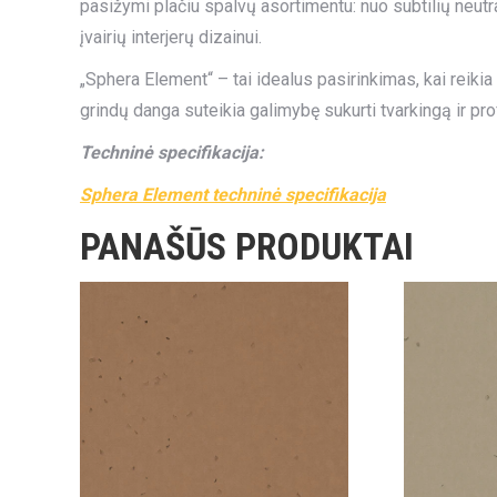
pasižymi plačiu spalvų asortimentu: nuo subtilių neutral
įvairių interjerų dizainui.
„Sphera Element“ – tai idealus pasirinkimas, kai reiki
grindų danga suteikia galimybę sukurti tvarkingą ir pro
Techninė specifikacija:
Sphera Element techninė specifikacija
PANAŠŪS PRODUKTAI