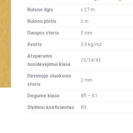
Rulono ilgis
≤ 27 m
Rulono plotis
2 m
Dangos storis
2 mm
Svoris
2.9 kg/m2
Atsparumo
23/34/43
nusidėvėjimui klasė
Dėvimojo sluoksnio
2 mm
storis
Degumo klasė
Bfl – S1
Slydimo koeficientas
R9