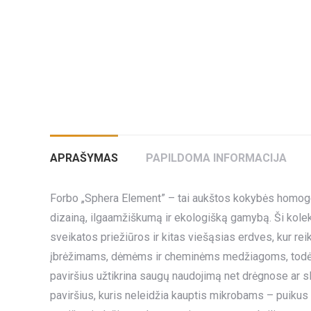
APRAŠYMAS
PAPILDOMA INFORMACIJA
Forbo „Sphera Element” – tai aukštos kokybės homogen
dizainą, ilgaamžiškumą ir ekologišką gamybą. Ši kolekc
sveikatos priežiūros ir kitas viešąsias erdves, kur re
įbrėžimams, dėmėms ir cheminėms medžiagoms, todėl 
paviršius užtikrina saugų naudojimą net drėgnose ar sli
paviršius, kuris neleidžia kauptis mikrobams – puikus