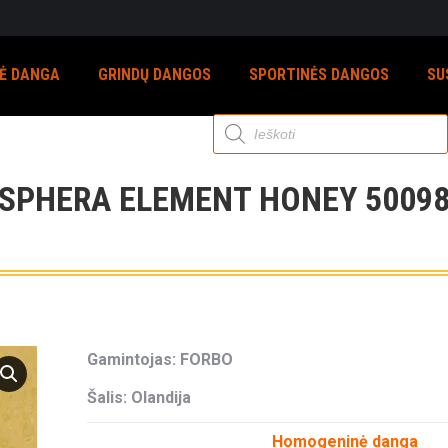
NĖ DANGA
GRINDŲ DANGOS
SPORTINĖS DANGOS
SU
Products
search
SPHERA ELEMENT HONEY 5009
Gamintojas: FORBO
Šalis: Olandija
Homogeninė danga