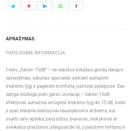
Share
Share
Share
Share
Share
on
on
on
on
on
Twitter
Pinterest
LinkedIn
WhatsApp
Facebook
APRAŠYMAS
PAPILDOMA INFORMACIJA
Forbo „Sarlon 15dB” – tai aukštos kokybės grindų dangos
sprendimas, sukurtas specialiai siekiant sumažinti
triukšmo lygį ir pagerinti komfortą įvairiose patalpose. Šiai
dangai būdinga puiki garso izoliacija – Sarlon 15dB
efektyviai sumažina smūginio triukšmo lygį iki 15 dB, todėl
ji ypač tinkama intensyviai naudojamoms erdvėms, kur
svarbi rami aplinka, pavyzdžiui, biuruose, mokyklose ar
sveikatos priežiūros įstaigose.Be to, ji pasižymi tvirtumu ir