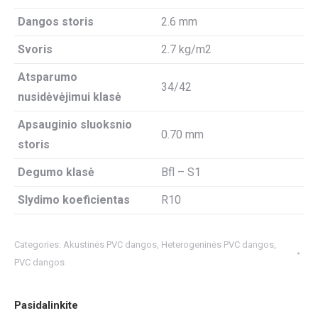
Dangos storis
2.6 mm
Svoris
2.7 kg/m2
Atsparumo
34/42
nusidėvėjimui klasė
Apsauginio sluoksnio
0.70 mm
storis
Degumo klasė
Bfl – S1
Slydimo koeficientas
R10
Categories:
Akustinės PVC dangos
,
Heterogeninės PVC dangos
,
PVC dangos
Pasidalinkite