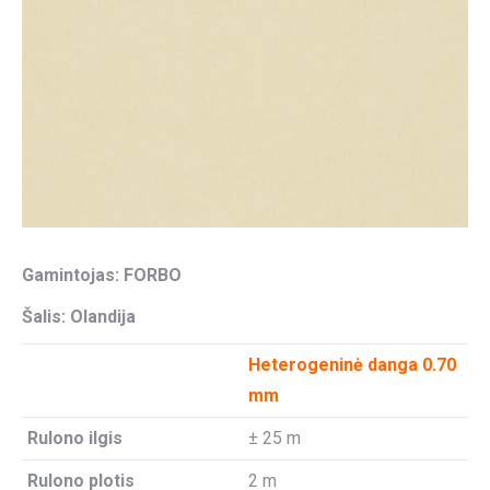
Gamintojas: FORBO
Šalis: Olandija
Heterogeninė danga 0.70
mm
Rulono ilgis
± 25 m
Rulono plotis
2 m