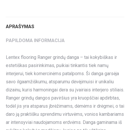
on
on
on
on
on
Twitter
Pinterest
LinkedIn
WhatsApp
Facebook
APRAŠYMAS
PAPILDOMA INFORMACIJA
Lentex flooring Ranger grindų danga – tai kokybiškas ir
estetiškas pasirinkimas, puikiai tinkantis tiek namų
interjerui, tiek komercinėms patalpoms. Ši danga garsėja
savo ilgaamžiškumu, atsparumu dėvėjimuisi ir unikaliu
dizainu, kuris harmoningai dera su įvairiais interjero stiliais.
Ranger grindų dangos paviršius yra kruopščiai apdirbtas,
todėl jis yra atsparus įbrėžimams, dėmėms ir drėgmei, o tai
daro ją praktišku sprendimu virtuvėms, vonios kambariams
ar intensyviai naudojamoms erdvėms. Danga gaminama iš