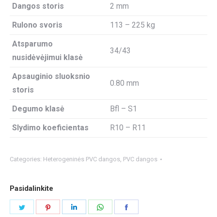
Dangos storis
2 mm
Rulono svoris
113 – 225 kg
Atsparumo
34/43
nusidėvėjimui klasė
Apsauginio sluoksnio
0.80 mm
storis
Degumo klasė
Bfl – S1
Slydimo koeficientas
R10 – R11
Categories:
Heterogeninės PVC dangos
,
PVC dangos
Pasidalinkite
Share
Share
Share
Share
Share