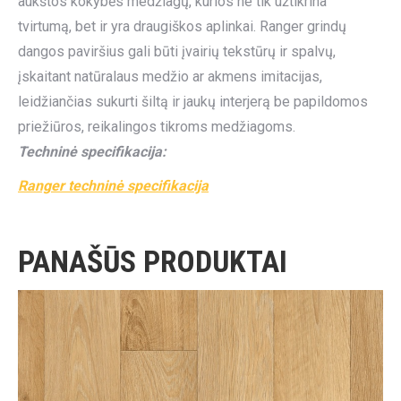
aukštos kokybės medžiagų, kurios ne tik užtikrina
tvirtumą, bet ir yra draugiškos aplinkai. Ranger grindų
dangos paviršius gali būti įvairių tekstūrų ir spalvų,
įskaitant natūralaus medžio ar akmens imitacijas,
leidžiančias sukurti šiltą ir jaukų interjerą be papildomos
priežiūros, reikalingos tikroms medžiagoms.
Techninė specifikacija:
Ranger techninė specifikacija
PANAŠŪS PRODUKTAI