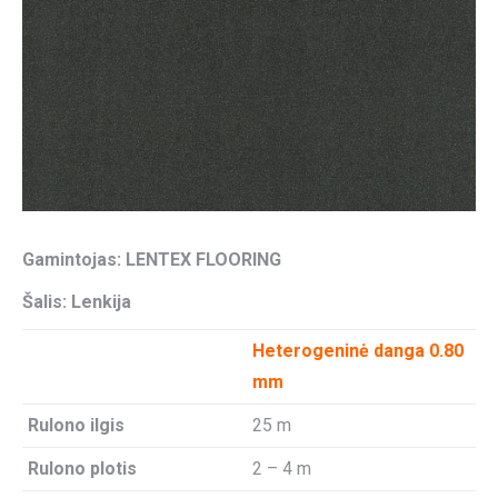
Gamintojas:
LENTEX FLOORING
Šalis: Lenkija
Heterogeninė danga 0.80
mm
Rulono ilgis
25 m
Rulono plotis
2 – 4 m