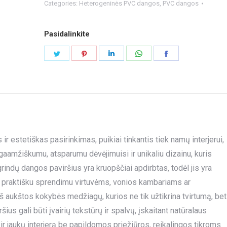
Categories:
Heterogeninės PVC dangos
,
PVC dangos
Pasidalinkite
Share
Share
Share
Share
Share
on
on
on
on
on
Twitter
Pinterest
LinkedIn
WhatsApp
Facebook
r estetiškas pasirinkimas, puikiai tinkantis tiek namų interjerui,
aamžiškumu, atsparumu dėvėjimuisi ir unikaliu dizainu, kuris
 grindų dangos paviršius yra kruopščiai apdirbtas, todėl jis yra
ą praktišku sprendimu virtuvėms, vonios kambariams ar
ukštos kokybės medžiagų, kurios ne tik užtikrina tvirtumą, bet
ius gali būti įvairių tekstūrų ir spalvų, įskaitant natūralaus
 ir jaukų interjerą be papildomos priežiūros, reikalingos tikroms