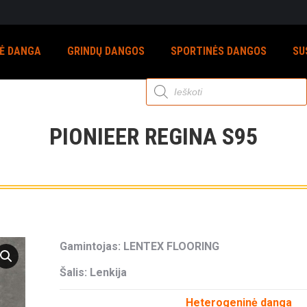
NĖ DANGA
GRINDŲ DANGOS
SPORTINĖS DANGOS
SU
Products
search
PIONIEER REGINA S95
Gamintojas:
LENTEX FLOORING
Šalis: Lenkija
Heterogeninė danga