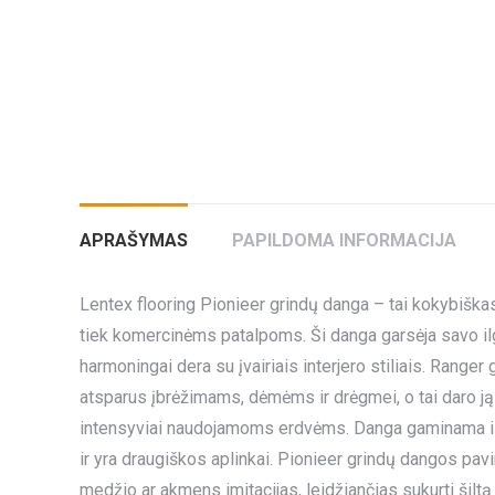
APRAŠYMAS
PAPILDOMA INFORMACIJA
Lentex flooring Pionieer grindų danga – tai kokybiškas i
tiek komercinėms patalpoms. Ši danga garsėja savo ilg
harmoningai dera su įvairiais interjero stiliais. Ranger
atsparus įbrėžimams, dėmėms ir drėgmei, o tai daro j
intensyviai naudojamoms erdvėms. Danga gaminama iš a
ir yra draugiškos aplinkai. Pionieer grindų dangos pavirš
medžio ar akmens imitacijas, leidžiančias sukurti šiltą