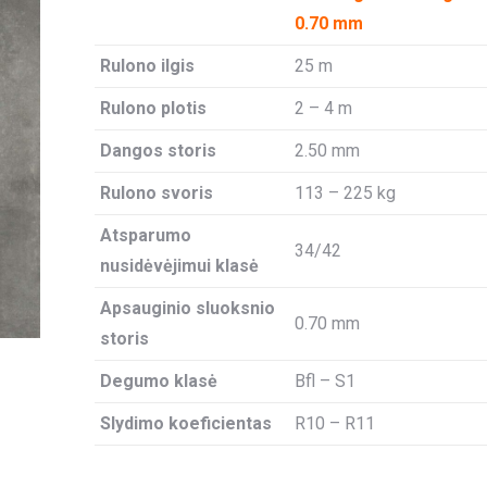
0.70 mm
Rulono ilgis
25 m
Rulono plotis
2 – 4 m
Dangos storis
2.50 mm
Rulono svoris
113 – 225 kg
Atsparumo
34/42
nusidėvėjimui klasė
Apsauginio sluoksnio
0.70 mm
storis
Degumo klasė
Bfl – S1
Slydimo koeficientas
R10 – R11