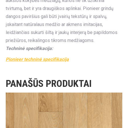
aukštos kokybės medžiagų, kurios ne tik užtikrina
tvirtumą, bet ir yra draugiškos aplinkai. Pionieer grindų
dangos paviršius gali būti įvairių tekstūrų ir spalvų,
įskaitant natūralaus medžio ar akmens imitacijas,
leidžiančias sukurti šiltą ir jaukų interjerą be papildomos
priežiūros, reikalingos tikroms medžiagoms.
Techninė specifikacija:
Pionieer techninė specifikacija
PANAŠŪS PRODUKTAI