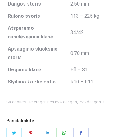
Dangos storis
2.50 mm
Rulono svoris
113 – 225 kg
Atsparumo
34/42
nusidėvėjimui klasė
Apsauginio sluoksnio
0.70 mm
storis
Degumo klasė
Bfl – S1
Slydimo koeficientas
R10 – R11
Categories:
Heterogeninės PVC dangos
,
PVC dangos
Pasidalinkite
Share
Share
Share
Share
Share