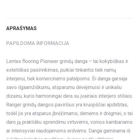
on
on
on
on
on
Twitter
Pinterest
LinkedIn
WhatsApp
Facebook
APRAŠYMAS
PAPILDOMA INFORMACIJA
Lentex flooring Pionieer grindų danga – tai kokybiškas ir
estetiškas pasirinkimas, puikiai tinkantis tiek namų
interjerui, tiek komercinėms patalpoms. Ši danga garsėja
savo ilgaamžiškumu, atsparumu dėvėjimuisi ir unikaliu
dizainu, kuris harmoningai dera su įvairiais interjero stiliais.
Ranger grindų dangos paviršius yra kruopščiai apdirbtas,
todėl jis yra atsparus įbrėžimams, dėmėms ir drėgmei, o tai
daro ją praktišku sprendimu virtuvėms, vonios kambariams
ar intensyviai naudojamoms erdvėms. Danga gaminama iš