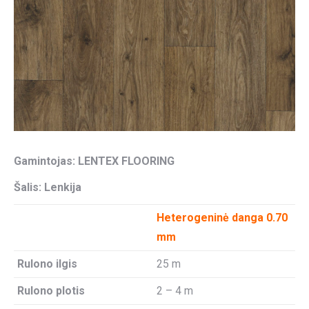
Gamintojas:
LENTEX FLOORING
Šalis: Lenkija
Heterogeninė danga 0.70
mm
Rulono ilgis
25 m
Rulono plotis
2 – 4 m