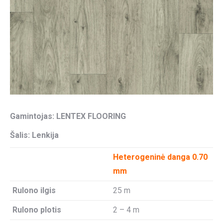
Gamintojas:
LENTEX FLOORING
Šalis: Lenkija
Heterogeninė danga 0.70
mm
Rulono ilgis
25 m
Rulono plotis
2 – 4 m