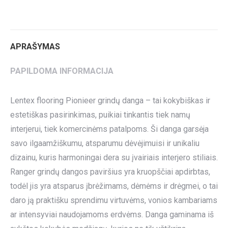
on
on
on
on
on
Twitter
Pinterest
LinkedIn
WhatsApp
Facebook
APRAŠYMAS
PAPILDOMA INFORMACIJA
Lentex flooring Pionieer grindų danga – tai kokybiškas ir
estetiškas pasirinkimas, puikiai tinkantis tiek namų
interjerui, tiek komercinėms patalpoms. Ši danga garsėja
savo ilgaamžiškumu, atsparumu dėvėjimuisi ir unikaliu
dizainu, kuris harmoningai dera su įvairiais interjero stiliais.
Ranger grindų dangos paviršius yra kruopščiai apdirbtas,
todėl jis yra atsparus įbrėžimams, dėmėms ir drėgmei, o tai
daro ją praktišku sprendimu virtuvėms, vonios kambariams
ar intensyviai naudojamoms erdvėms. Danga gaminama iš