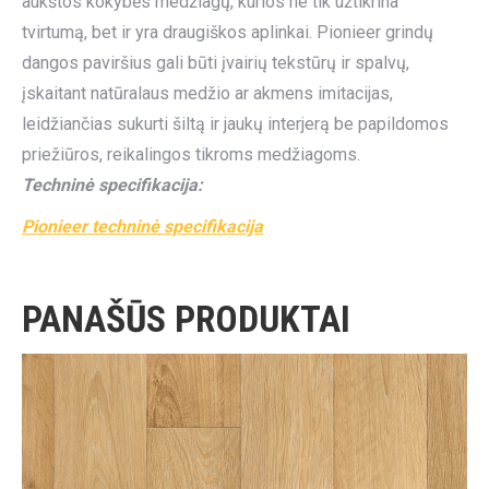
aukštos kokybės medžiagų, kurios ne tik užtikrina
tvirtumą, bet ir yra draugiškos aplinkai. Pionieer grindų
dangos paviršius gali būti įvairių tekstūrų ir spalvų,
įskaitant natūralaus medžio ar akmens imitacijas,
leidžiančias sukurti šiltą ir jaukų interjerą be papildomos
priežiūros, reikalingos tikroms medžiagoms.
Techninė specifikacija:
Pionieer techninė specifikacija
PANAŠŪS PRODUKTAI