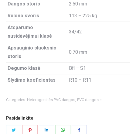
Dangos storis
2.50 mm
Rulono svoris
113 – 225 kg
Atsparumo
34/42
nusidėvėjimui klasė
Apsauginio sluoksnio
0.70 mm
storis
Degumo klasė
Bfl – S1
Slydimo koeficientas
R10 – R11
Categories:
Heterogeninės PVC dangos
,
PVC dangos
Pasidalinkite
Share
Share
Share
Share
Share