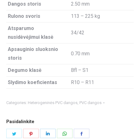
Dangos storis
2.50 mm
Rulono svoris
113 – 225 kg
Atsparumo
34/42
nusidėvėjimui klasė
Apsauginio sluoksnio
0.70 mm
storis
Degumo klasė
Bfl – S1
Slydimo koeficientas
R10 – R11
Categories:
Heterogeninės PVC dangos
,
PVC dangos
Pasidalinkite
Share
Share
Share
Share
Share