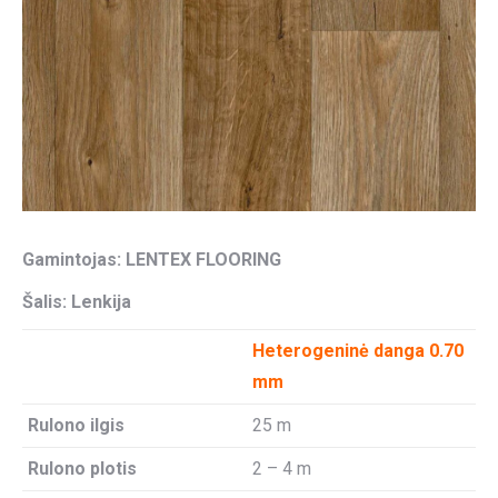
Gamintojas:
LENTEX FLOORING
Šalis: Lenkija
Heterogeninė danga 0.70
mm
Rulono ilgis
25 m
Rulono plotis
2 – 4 m