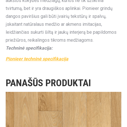
aukštos kokybės medžiagų, kurios ne tik užtikrina
tvirtumą, bet ir yra draugiškos aplinkai. Pionieer grindų
dangos paviršius gali būti įvairių tekstūrų ir spalvų,
įskaitant natūralaus medžio ar akmens imitacijas,
leidžiančias sukurti šiltą ir jaukų interjerą be papildomos
priežiūros, reikalingos tikroms medžiagoms.
Techninė specifikacija:
Pionieer techninė specifikacija
PANAŠŪS PRODUKTAI