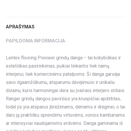
on
on
on
on
on
Twitter
Pinterest
LinkedIn
WhatsApp
Facebook
APRAŠYMAS
PAPILDOMA INFORMACIJA
Lentex flooring Pionieer grindų danga – tai kokybiškas ir
estetiškas pasirinkimas, puikiai tinkantis tiek namų
interjerui, tiek komercinėms patalpoms. Ši danga garsėja
savo ilgaamžiškumu, atsparumu dėvėjimuisi ir unikaliu
dizainu, kuris harmoningai dera su įvairiais interjero stiliais.
Ranger grindų dangos paviršius yra kruopščiai apdirbtas,
todėl jis yra atsparus įbrėžimams, dėmėms ir drėgmei, o tai
daro ją praktišku sprendimu virtuvėms, vonios kambariams
ar intensyviai naudojamoms erdvėms. Danga gaminama iš