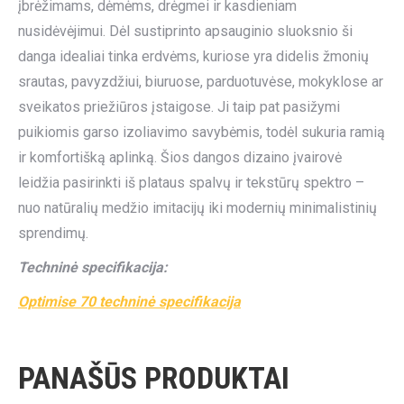
įbrėžimams, dėmėms, drėgmei ir kasdieniam
nusidėvėjimui. Dėl sustiprinto apsauginio sluoksnio ši
danga idealiai tinka erdvėms, kuriose yra didelis žmonių
srautas, pavyzdžiui, biuruose, parduotuvėse, mokyklose ar
sveikatos priežiūros įstaigose. Ji taip pat pasižymi
puikiomis garso izoliavimo savybėmis, todėl sukuria ramią
ir komfortišką aplinką. Šios dangos dizaino įvairovė
leidžia pasirinkti iš plataus spalvų ir tekstūrų spektro –
nuo natūralių medžio imitacijų iki modernių minimalistinių
sprendimų.
Techninė specifikacija:
Optimise 70 techninė specifikacija
PANAŠŪS PRODUKTAI