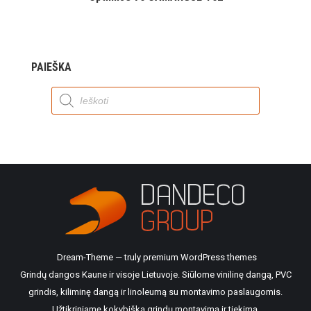
PAIEŠKA
Products
search
Dream-Theme — truly
premium WordPress themes
Grindų dangos Kaune ir visoje Lietuvoje. Siūlome vinilinę dangą, PVC
grindis, kiliminę dangą ir linoleumą su montavimo paslaugomis.
Užtikriniamę kokybišką grindų montavimą ir tiekimą.