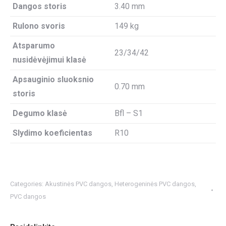
Dangos storis
3.40 mm
Rulono svoris
149 kg
Atsparumo
23/34/42
nusidėvėjimui klasė
Apsauginio sluoksnio
0.70 mm
storis
Degumo klasė
Bfl – S1
Slydimo koeficientas
R10
Categories:
Akustinės PVC dangos
,
Heterogeninės PVC dangos
,
PVC dangos