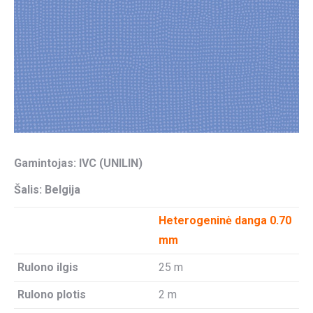
Gamintojas: IVC (UNILIN)
Šalis: Belgija
Heterogeninė danga 0.70
mm
Rulono ilgis
25 m
Rulono plotis
2 m