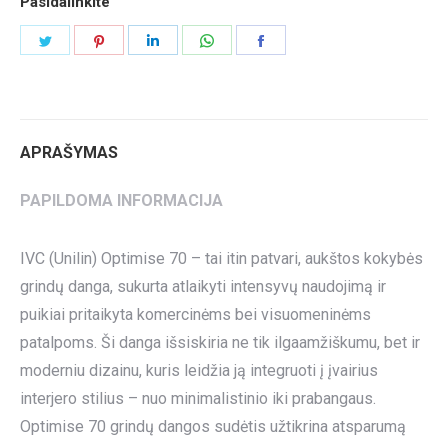
Pasidalinkite
Share
Share
Share
Share
Share
on
on
on
on
on
Twitter
Pinterest
LinkedIn
WhatsApp
Facebook
APRAŠYMAS
PAPILDOMA INFORMACIJA
IVC (Unilin) Optimise 70 – tai itin patvari, aukštos kokybės
grindų danga, sukurta atlaikyti intensyvų naudojimą ir
puikiai pritaikyta komercinėms bei visuomeninėms
patalpoms. Ši danga išsiskiria ne tik ilgaamžiškumu, bet ir
moderniu dizainu, kuris leidžia ją integruoti į įvairius
interjero stilius – nuo minimalistinio iki prabangaus.
Optimise 70 grindų dangos sudėtis užtikrina atsparumą