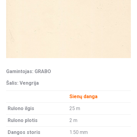
Gamintojas: GRABO
Šalis: Vengrija
Sienų danga
Rulono ilgis
25 m
Rulono plotis
2 m
Dangos storis
1.50 mm