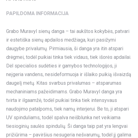
PAPILDOMA INFORMACIJA
Grabo Muravyl sienų danga – tai aukštos kokybės, patvari
ir estetiška sienų apdailos medžiaga, kuri pasižymi
daugybe privalumų. Pirmiausia, ši danga yra itin atspari
drėgmei, todėl puikiai tinka tiek vidaus, tiek išorės apdailai.
Dėl specialios sudėties ir gamybos technologijos, ji
neįgeria vandens, nesideformuoja ir išlaiko puikią išvaizdą
daugelį metų. Kitas svarbus privalumas – atsparumas
mechaniniams pažeidimams. Grabo Muravyl danga yra
tvirta ir ilgaamžė, todėl puikiai tinka tiek intensyvaus
naudojimo patalpoms, tiek namų interjerui. Be to, ji atspari
UV spinduliams, todėl spalva neišblunka net veikiama
tiesioginių saulės spindulių. Ši danga taip pat yra lengvai
prižiūrima – paviršius nesugeria nešvarumų, todėl jį galima