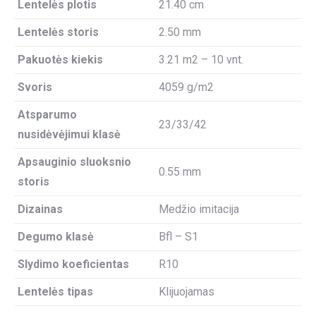
Lentelės plotis
21.40 cm
Lentelės storis
2.50 mm
Pakuotės kiekis
3.21 m2 – 10 vnt.
Svoris
4059 g/m2
Atsparumo
23/33/42
nusidėvėjimui klasė
Apsauginio sluoksnio
0.55 mm
storis
Dizainas
Medžio imitacija
Degumo klasė
Bfl – S1
Slydimo koeficientas
R10
Lentelės tipas
Klijuojamas