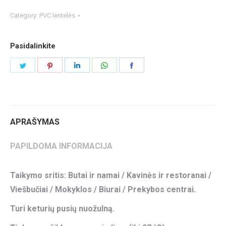
Category:
PVC lentelės
Pasidalinkite
Share
Share
Share
Share
Share
on
on
on
on
on
Twitter
Pinterest
LinkedIn
WhatsApp
Facebook
APRAŠYMAS
PAPILDOMA INFORMACIJA
Taikymo sritis: Butai ir namai / Kavinės ir restoranai /
Viešbučiai / Mokyklos / Biurai / Prekybos centrai.
Turi keturių pusių nuožulną.