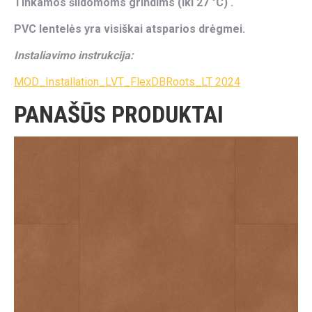
Tinkamos šildomoms grindims (iki 27 °C) .
PVC lentelės yra visiškai atsparios drėgmei.
Instaliavimo instrukcija:
MOD_Installation_LVT_FlexDBRoots_LT 2024
PANAŠŪS PRODUKTAI