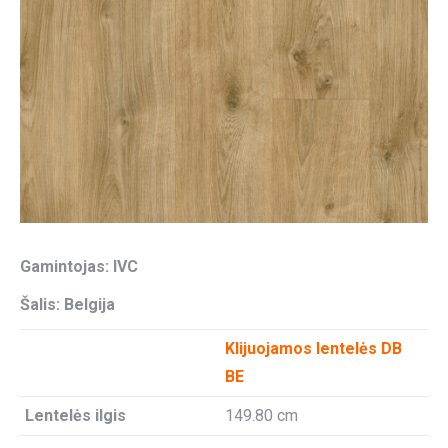
Gamintojas: IVC
Šalis: Belgija
Klijuojamos lentelės DB
BE
Lentelės ilgis
149.80 cm