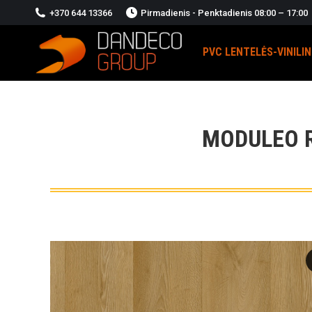
+370 644 13366
Pirmadienis - Penktadienis 08:00 – 17:00
PVC LENTELĖS-VINILI
MODULEO R