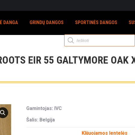
NĖ DANGA
GRINDŲ DANGOS
SPORTINĖS DANGOS
SU
Products
search
OOTS EIR 55 GALTYMORE OAK X
Gamintojas: IVC
Šalis: Belgija
Klijuojamos lentelės