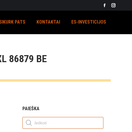
Facebook
Instagra
page
page
SIKURK PATS
KONTAKTAI
ES-INVESTICIJOS
opens
opens
in
in
new
new
window
window
L 86879 BE
PAIEŠKA
Products
search