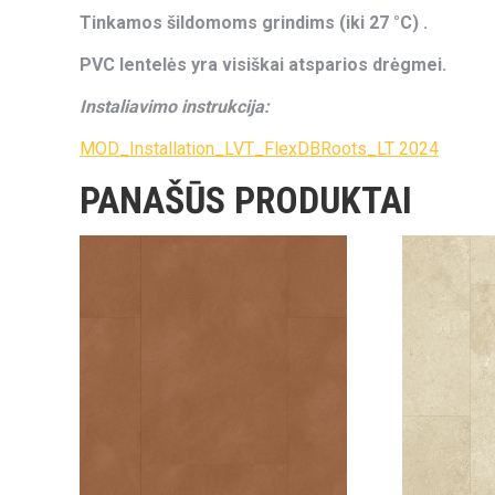
Tinkamos šildomoms grindims (iki 27 °C) .
PVC lentelės yra visiškai atsparios drėgmei.
Instaliavimo instrukcija:
MOD_Installation_LVT_FlexDBRoots_LT 2024
PANAŠŪS PRODUKTAI