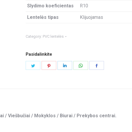
Slydimo koeficientas
R10
Lentelės tipas
Klijuojamas
Category:
PVC lentelės
Pasidalinkite
Share
Share
Share
Share
Share
on
on
on
on
on
Twitter
Pinterest
LinkedIn
WhatsApp
Facebook
ai / Viešbučiai / Mokyklos / Biurai / Prekybos centrai.