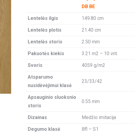
DB BE
Lentelės ilgis
149.80 cm
Lentelės plotis
21.40 cm
Lentelės storis
2.50 mm
Pakuotės kiekis
3.21 m2 – 10 vnt.
Svoris
4059 g/m2
Atsparumo
23/33/42
nusidėvėjimui klasė
Apsauginio sluoksnio
0.55 mm
storis
Dizainas
Medžio imitacija
Degumo klasė
Bfl – S1