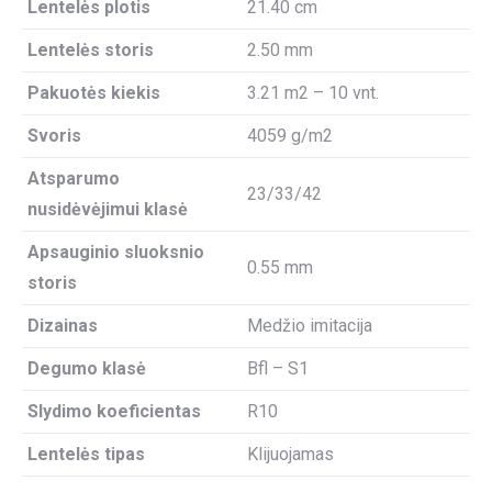
Lentelės plotis
21.40 cm
Lentelės storis
2.50 mm
Pakuotės kiekis
3.21 m2 – 10 vnt.
Svoris
4059 g/m2
Atsparumo
23/33/42
nusidėvėjimui klasė
Apsauginio sluoksnio
0.55 mm
storis
Dizainas
Medžio imitacija
Degumo klasė
Bfl – S1
Slydimo koeficientas
R10
Lentelės tipas
Klijuojamas