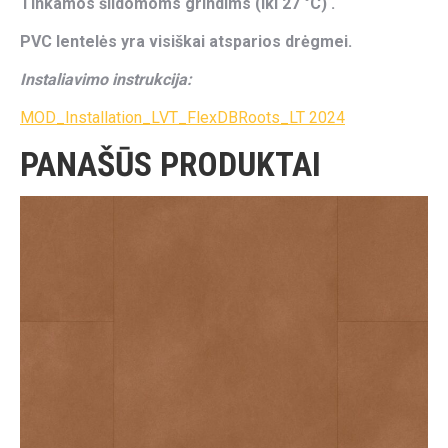
Tinkamos šildomoms grindims (iki 27 °C) .
PVC lentelės yra visiškai atsparios drėgmei.
Instaliavimo instrukcija:
MOD_Installation_LVT_FlexDBRoots_LT 2024
PANAŠŪS PRODUKTAI