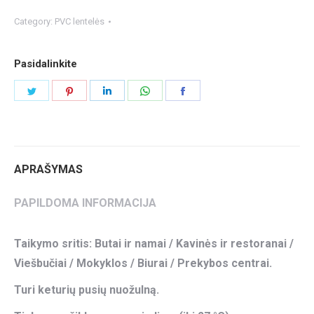
Category:
PVC lentelės
Pasidalinkite
Share
Share
Share
Share
Share
on
on
on
on
on
Twitter
Pinterest
LinkedIn
WhatsApp
Facebook
APRAŠYMAS
PAPILDOMA INFORMACIJA
Taikymo sritis: Butai ir namai / Kavinės ir restoranai /
Viešbučiai / Mokyklos / Biurai / Prekybos centrai.
Turi keturių pusių nuožulną.