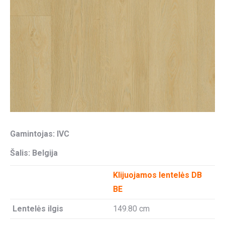
Gamintojas: IVC
Šalis: Belgija
Klijuojamos lentelės DB
BE
Lentelės ilgis
149.80 cm