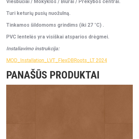
Viešbučiai / Mokyklos / Biurai / Prekybos centrai.
Turi keturių pusių nuožulną.
Tinkamos šildomoms grindims (iki 27 °C) .
PVC lentelės yra visiškai atsparios drėgmei.
Instaliavimo instrukcija:
MOD_Installation_LVT_FlexDBRoots_LT 2024
PANAŠŪS PRODUKTAI