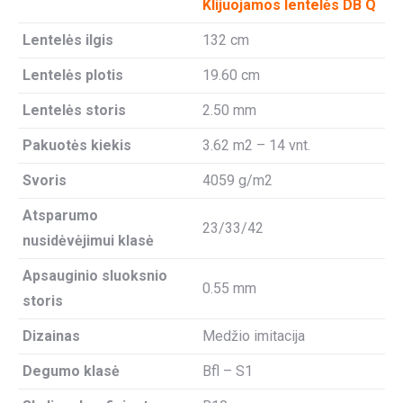
Klijuojamos lentelės DB Q
Lentelės ilgis
132 cm
Lentelės plotis
19.60 cm
Lentelės storis
2.50 mm
Pakuotės kiekis
3.62 m2 – 14 vnt.
Svoris
4059 g/m2
Atsparumo
23/33/42
nusidėvėjimui klasė
Apsauginio sluoksnio
0.55 mm
storis
Dizainas
Medžio imitacija
Degumo klasė
Bfl – S1