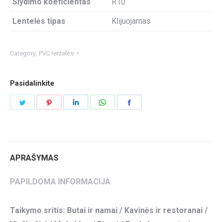
Slydimo koeficientas
R10
Lentelės tipas
Klijuojamas
Category:
PVC lentelės
Pasidalinkite
Share
Share
Share
Share
Share
on
on
on
on
on
Twitter
Pinterest
LinkedIn
WhatsApp
Facebook
APRAŠYMAS
PAPILDOMA INFORMACIJA
Taikymo sritis: Butai ir namai / Kavinės ir restoranai /