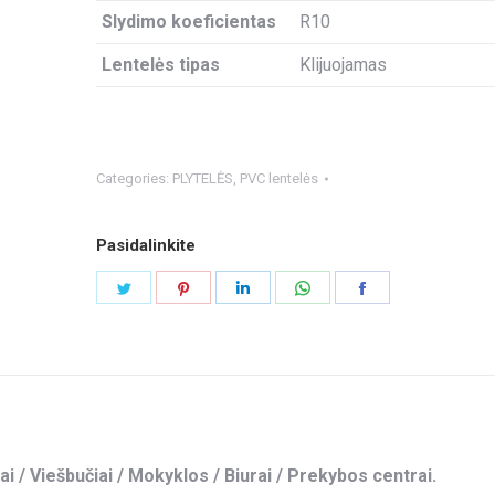
Slydimo koeficientas
R10
Lentelės tipas
Klijuojamas
Categories:
PLYTELĖS
,
PVC lentelės
Pasidalinkite
Share
Share
Share
Share
Share
on
on
on
on
on
Twitter
Pinterest
LinkedIn
WhatsApp
Facebook
ai / Viešbučiai / Mokyklos / Biurai / Prekybos centrai.