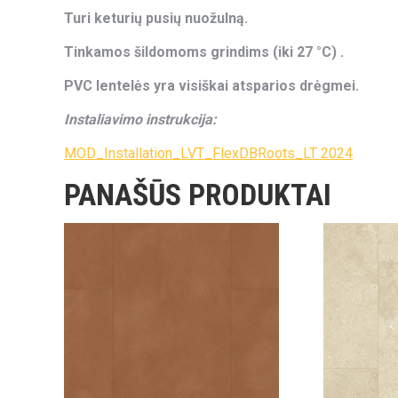
Turi keturių pusių nuožulną.
Tinkamos šildomoms grindims (iki 27 °C) .
PVC lentelės yra visiškai atsparios drėgmei.
Instaliavimo instrukcija:
MOD_Installation_LVT_FlexDBRoots_LT 2024
PANAŠŪS PRODUKTAI