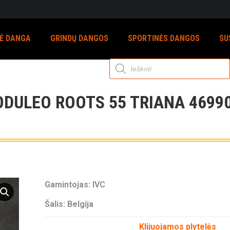
NĖ DANGA
GRINDŲ DANGOS
SPORTINĖS DANGOS
SU
Products
search
DULEO ROOTS 55 TRIANA 4699
Gamintojas: IVC
Šalis: Belgija
Klijuojamos plytelės