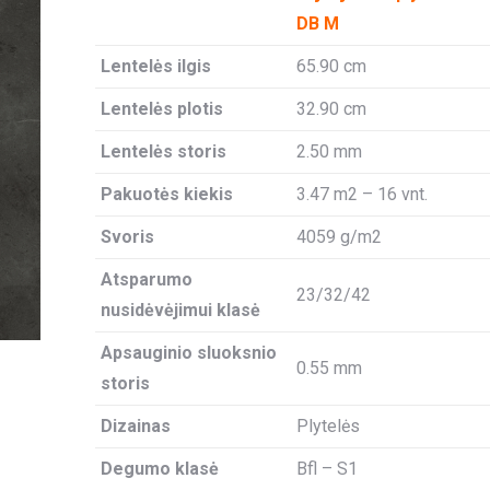
DB M
Lentelės ilgis
65.90 cm
Lentelės plotis
32.90 cm
Lentelės storis
2.50 mm
Pakuotės kiekis
3.47 m2 – 16 vnt.
Svoris
4059 g/m2
Atsparumo
23/32/42
nusidėvėjimui klasė
Apsauginio sluoksnio
0.55 mm
storis
Dizainas
Plytelės
Degumo klasė
Bfl – S1