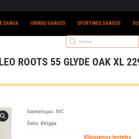
NĖ DANGA
GRINDŲ DANGOS
SPORTINĖS DANGOS
SU
Products
search
EO ROOTS 55 GLYDE OAK XL 22
Gamintojas: IVC
Šalis: Belgija
Klijuojamos lentelės