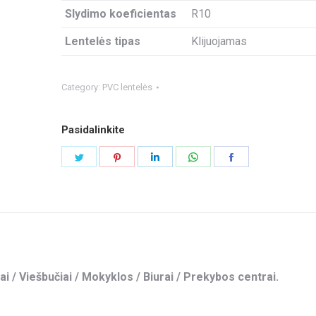
Slydimo koeficientas
R10
Lentelės tipas
Klijuojamas
Category:
PVC lentelės
Pasidalinkite
Share
Share
Share
Share
Share
on
on
on
on
on
Twitter
Pinterest
LinkedIn
WhatsApp
Facebook
ai / Viešbučiai / Mokyklos / Biurai / Prekybos centrai.