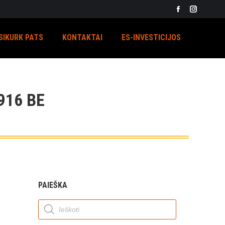
Facebook
Instagra
page
page
SIKURK PATS
KONTAKTAI
ES-INVESTICIJOS
opens
opens
in
in
new
new
window
window
916 BE
PAIEŠKA
Products
search