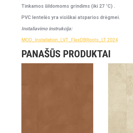
Tinkamos šildomoms grindims (iki 27 °C) .
PVC lentelės yra visiškai atsparios drėgmei.
Instaliavimo instrukcija:
MOD_Installation_LVT_FlexDBRoots_LT 2024
PANAŠŪS PRODUKTAI