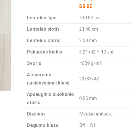
DB BE
Lentelės ilgis
149.80 cm
Lentelės plotis
21.40 cm
Lentelės storis
2.50 mm
Pakuotės kiekis
3.21 m2 – 10 vnt.
Svoris
4059 g/m2
Atsparumo
23/33/42
nusidėvėjimui klasė
Apsauginio sluoksnio
0.55 mm
storis
Dizainas
Medžio imitacija
Degumo klasė
Bfl – S1