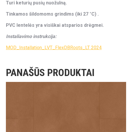
Turi keturių pusių nuožulną.
Tinkamos šildomoms grindims (iki 27 °C) .
PVC lentelės yra visiškai atsparios drėgmei.
Instaliavimo instrukcija:
MOD_Installation_LVT_FlexDBRoots_LT 2024
PANAŠŪS PRODUKTAI