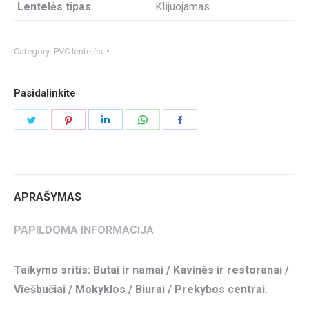
Lentelės tipas
Klijuojamas
Category:
PVC lentelės
Pasidalinkite
Share
Share
Share
Share
Share
on
on
on
on
on
Twitter
Pinterest
LinkedIn
WhatsApp
Facebook
APRAŠYMAS
PAPILDOMA INFORMACIJA
Taikymo sritis: Butai ir namai / Kavinės ir restoranai /
Viešbučiai / Mokyklos / Biurai / Prekybos centrai.