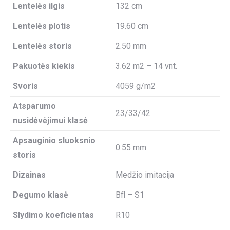
Lentelės ilgis
132 cm
Lentelės plotis
19.60 cm
Lentelės storis
2.50 mm
Pakuotės kiekis
3.62 m2 – 14 vnt.
Svoris
4059 g/m2
Atsparumo
23/33/42
nusidėvėjimui klasė
Apsauginio sluoksnio
0.55 mm
storis
Dizainas
Medžio imitacija
Degumo klasė
Bfl – S1
Slydimo koeficientas
R10