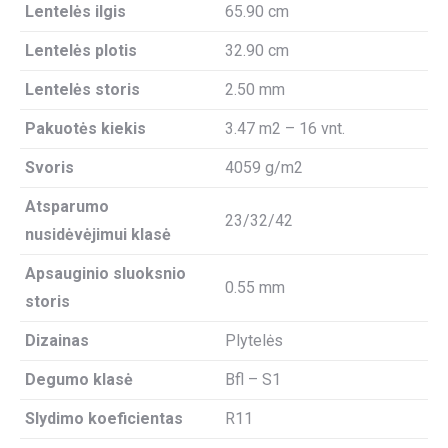
Lentelės ilgis
65.90 cm
Lentelės plotis
32.90 cm
Lentelės storis
2.50 mm
Pakuotės kiekis
3.47 m2 – 16 vnt.
Svoris
4059 g/m2
Atsparumo
23/32/42
nusidėvėjimui klasė
Apsauginio sluoksnio
0.55 mm
storis
Dizainas
Plytelės
Degumo klasė
Bfl – S1
Slydimo koeficientas
R11