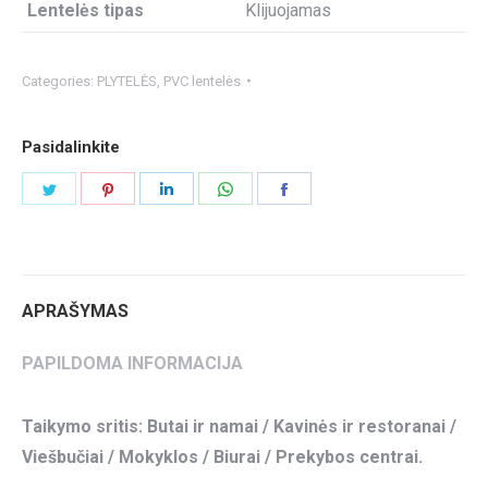
Lentelės tipas
Klijuojamas
Categories:
PLYTELĖS
,
PVC lentelės
Pasidalinkite
Share
Share
Share
Share
Share
on
on
on
on
on
Twitter
Pinterest
LinkedIn
WhatsApp
Facebook
APRAŠYMAS
PAPILDOMA INFORMACIJA
Taikymo sritis: Butai ir namai / Kavinės ir restoranai /
Viešbučiai / Mokyklos / Biurai / Prekybos centrai.