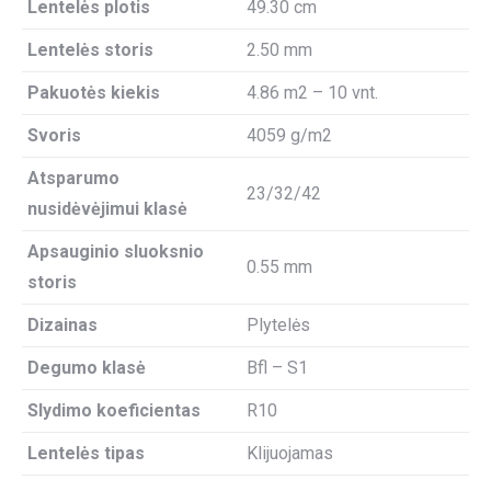
Lentelės plotis
49.30 cm
Lentelės storis
2.50 mm
Pakuotės kiekis
4.86 m2 – 10 vnt.
Svoris
4059 g/m2
Atsparumo
23/32/42
nusidėvėjimui klasė
Apsauginio sluoksnio
0.55 mm
storis
Dizainas
Plytelės
Degumo klasė
Bfl – S1
Slydimo koeficientas
R10
Lentelės tipas
Klijuojamas