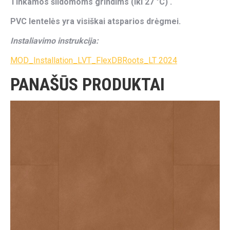
Tinkamos šildomoms grindims (iki 27 °C) .
PVC lentelės yra visiškai atsparios drėgmei.
Instaliavimo instrukcija:
MOD_Installation_LVT_FlexDBRoots_LT 2024
PANAŠŪS PRODUKTAI