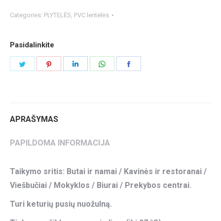
Categories:
PLYTELĖS
,
PVC lentelės
Pasidalinkite
Share
Share
Share
Share
Share
on
on
on
on
on
Twitter
Pinterest
LinkedIn
WhatsApp
Facebook
APRAŠYMAS
PAPILDOMA INFORMACIJA
Taikymo sritis: Butai ir namai / Kavinės ir restoranai /
Viešbučiai / Mokyklos / Biurai / Prekybos centrai.
Turi keturių pusių nuožulną.