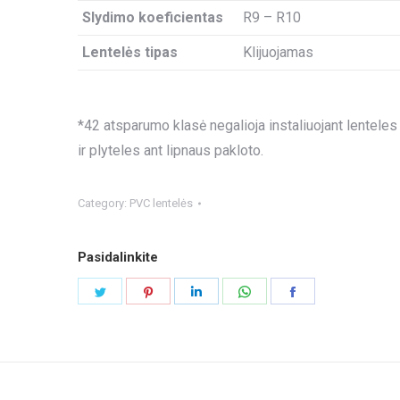
Slydimo koeficientas
R9 – R10
Lentelės tipas
Klijuojamas
*42 atsparumo klasė negalioja instaliuojant lenteles
ir plyteles ant lipnaus pakloto.
Category:
PVC lentelės
Pasidalinkite
Share
Share
Share
Share
Share
on
on
on
on
on
Twitter
Pinterest
LinkedIn
WhatsApp
Facebook