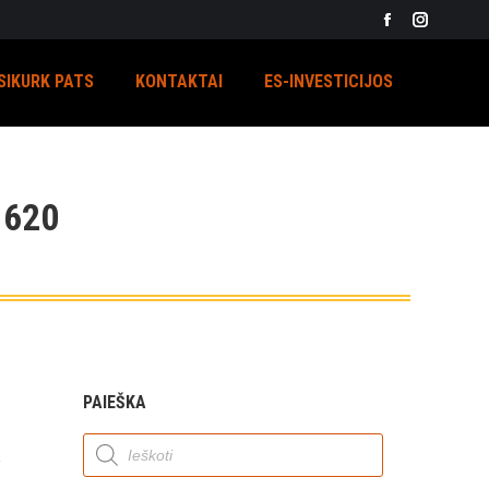
Facebook
Instagra
page
page
SIKURK PATS
KONTAKTAI
ES-INVESTICIJOS
opens
opens
in
in
new
new
window
window
620
PAIEŠKA
Products
search