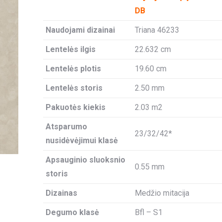
DB
Naudojami dizainai
Triana 46233
Lentelės ilgis
22.632 cm
Lentelės plotis
19.60 cm
Lentelės storis
2.50 mm
Pakuotės kiekis
2.03 m2
Atsparumo
23/32/42*
nusidėvėjimui klasė
Apsauginio sluoksnio
0.55 mm
storis
Dizainas
Medžio mitacija
Degumo klasė
Bfl – S1