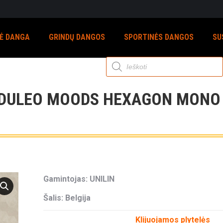
NĖ DANGA
GRINDŲ DANGOS
SPORTINĖS DANGOS
SU
Products
search
DULEO MOODS HEXAGON MONO 
Gamintojas: UNILIN
Šalis: Belgija
Klijuojamos plytelės