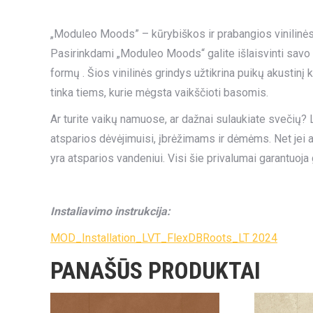
„Moduleo Moods” – kūrybiškos ir prabangios vinilinės g
Pasirinkdami „Moduleo Moods“ galite išlaisvinti savo 
formų . Šios vinilinės grindys užtikrina puikų akustinį k
tinka tiems, kurie mėgsta vaikščioti basomis.
Ar turite vaikų namuose, ar dažnai sulaukiate svečių? L
atsparios dėvėjimuisi, įbrėžimams ir dėmėms. Net jei a
yra atsparios vandeniui. Visi šie privalumai garantuoj
Instaliavimo instrukcija:
MOD_Installation_LVT_FlexDBRoots_LT 2024
PANAŠŪS PRODUKTAI