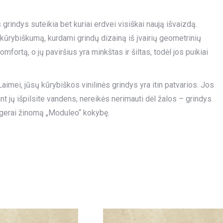
rindys suteikia bet kuriai erdvei visiškai naują išvaizdą.
kūrybiškumą, kurdami grindų dizainą iš įvairių geometrinių
omfortą, o jų paviršius yra minkštas ir šiltas, todėl jos puikiai
aimei, jūsų kūrybiškos vinilinės grindys yra itin patvarios. Jos
nt jų išpilsite vandens, nereikės nerimauti dėl žalos – grindys
a gerai žinomą „Moduleo“ kokybę.