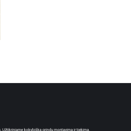
. Užtikriniamę kokybišką grindų montavimą ir tiekimą.