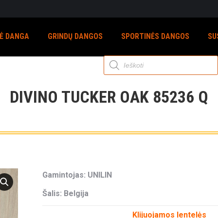
NĖ DANGA
GRINDŲ DANGOS
SPORTINĖS DANGOS
SU
Products
search
DIVINO TUCKER OAK 85236 Q
Gamintojas: UNILIN
Šalis: Belgija
Klijuojamos lentelės