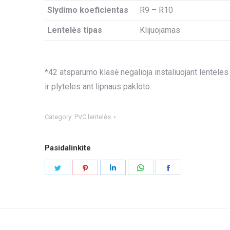
Slydimo koeficientas
R9 – R10
Lentelės tipas
Klijuojamas
*42 atsparumo klasė negalioja instaliuojant lenteles
ir plyteles ant lipnaus pakloto.
Category:
PVC lentelės
Pasidalinkite
Share
Share
Share
Share
Share
on
on
on
on
on
Twitter
Pinterest
LinkedIn
WhatsApp
Facebook