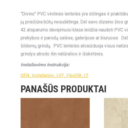
“Divino” PVC vinilinės lentelės yra stilingas ir praktiš
jų priežiūra būtų nesudėtinga. Dėl savo dizaino šios gr
42 atsparumo dėvėjimuisi klasė leidžia naudoti PVC vi
prekybos ir parodų salėse, galerijose ar biuruose. Dėl
šildomų grindų. PVC lentelės atvaizduoja visus natūr
grindys atrodo itin natūralios ir išskirtinės.
Instaliavimo instrukcija:
GEN_Installation_LVT_FlexDB_LT
PANAŠŪS PRODUKTAI