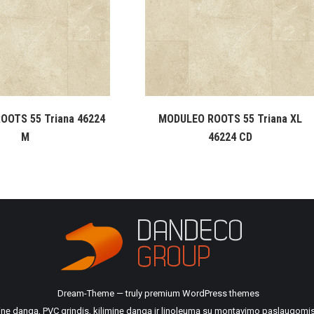
OOTS 55 Triana 46224
MODULEO ROOTS 55 Triana XL
M
46224 CD
Dream-Theme — truly
premium WordPress themes
ilinę dangą, PVC grindis, kiliminę dangą ir linoleumą su montavimo paslaugomis