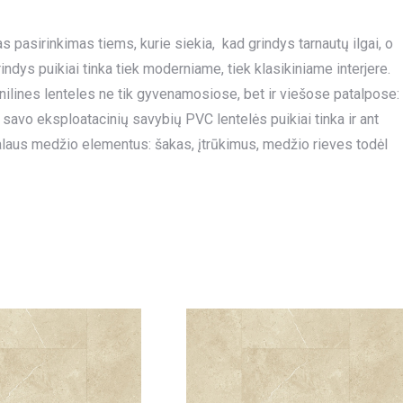
kas pasirinkimas tiems, kurie siekia, kad grindys tarnautų ilgai, o
indys puikiai tinka tiek moderniame, tiek klasikiniame interjere.
nilines lenteles ne tik gyvenamosiose, bet ir viešose patalpose:
 savo eksploatacinių savybių PVC lentelės puikiai tinka ir ant
alaus medžio elementus: šakas, įtrūkimus, medžio rieves todėl