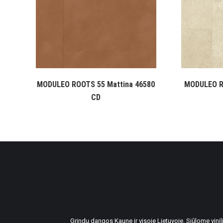
MODULEO ROOTS 55 Mattina 46580
MODULEO R
CD
Grindų dangos Kaune ir visoje Lietuvoje. Siūlome vin