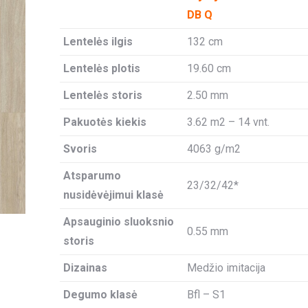
DB Q
Lentelės ilgis
132 cm
Lentelės plotis
19.60 cm
Lentelės storis
2.50 mm
Pakuotės kiekis
3.62 m2 – 14 vnt.
Svoris
4063 g/m2
Atsparumo
23/32/42*
nusidėvėjimui klasė
Apsauginio sluoksnio
0.55 mm
storis
Dizainas
Medžio imitacija
Degumo klasė
Bfl – S1