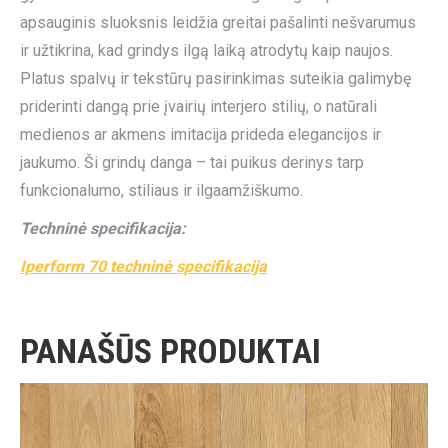
apsauginis sluoksnis leidžia greitai pašalinti nešvarumus
ir užtikrina, kad grindys ilgą laiką atrodytų kaip naujos.
Platus spalvų ir tekstūrų pasirinkimas suteikia galimybę
priderinti dangą prie įvairių interjero stilių, o natūrali
medienos ar akmens imitacija prideda elegancijos ir
jaukumo. Ši grindų danga – tai puikus derinys tarp
funkcionalumo, stiliaus ir ilgaamžiškumo.
Techninė specifikacija:
Iperform 70 techninė specifikacija
PANAŠŪS PRODUKTAI