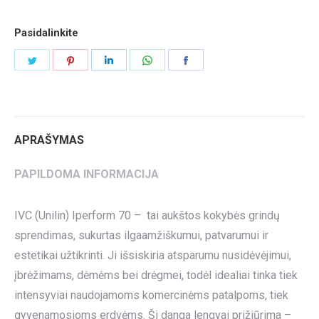
Pasidalinkite
Share
Share
Share
Share
Share
on
on
on
on
on
Twitter
Pinterest
LinkedIn
WhatsApp
Facebook
APRAŠYMAS
PAPILDOMA INFORMACIJA
IVC (Unilin) Iperform 70 – tai aukštos kokybės grindų
sprendimas, sukurtas ilgaamžiškumui, patvarumui ir
estetikai užtikrinti. Ji išsiskiria atsparumu nusidėvėjimui,
įbrėžimams, dėmėms bei drėgmei, todėl idealiai tinka tiek
intensyviai naudojamoms komercinėms patalpoms, tiek
gyvenamosioms erdvėms. Ši danga lengvai prižiūrima –