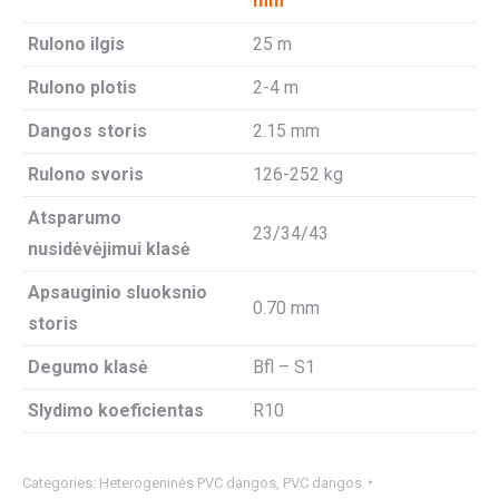
mm
Rulono ilgis
25 m
Rulono plotis
2-4 m
Dangos storis
2.15 mm
Rulono svoris
126-252 kg
Atsparumo
23/34/43
nusidėvėjimui klasė
Apsauginio sluoksnio
0.70 mm
storis
Degumo klasė
Bfl – S1
Slydimo koeficientas
R10
Categories:
Heterogeninės PVC dangos
,
PVC dangos