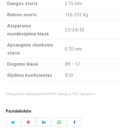
Dangos storis
2.15 mm
Rulono svoris
126-252 kg
Atsparumo
23/34/43
nusidėvėjimui klasė
Apsauginio sluoksnio
0.70 mm
storis
Degumo klasė
Bfl – S1
Slydimo koeficientas
R10
Categories:
Heterogeninės PVC dangos
,
PVC dangos
Pasidalinkite
Share
Share
Share
Share
Share