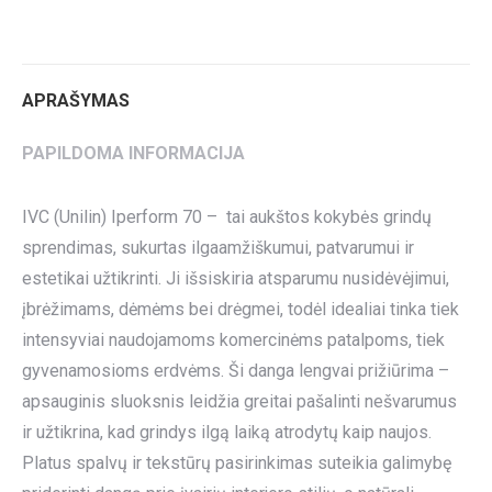
on
on
on
on
on
Twitter
Pinterest
LinkedIn
WhatsApp
Facebook
APRAŠYMAS
PAPILDOMA INFORMACIJA
IVC (Unilin) Iperform 70 – tai aukštos kokybės grindų
sprendimas, sukurtas ilgaamžiškumui, patvarumui ir
estetikai užtikrinti. Ji išsiskiria atsparumu nusidėvėjimui,
įbrėžimams, dėmėms bei drėgmei, todėl idealiai tinka tiek
intensyviai naudojamoms komercinėms patalpoms, tiek
gyvenamosioms erdvėms. Ši danga lengvai prižiūrima –
apsauginis sluoksnis leidžia greitai pašalinti nešvarumus
ir užtikrina, kad grindys ilgą laiką atrodytų kaip naujos.
Platus spalvų ir tekstūrų pasirinkimas suteikia galimybę