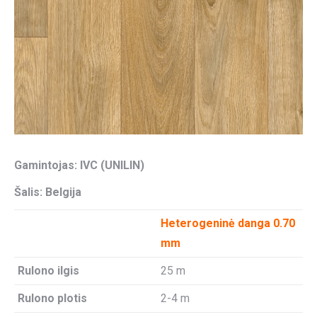
Gamintojas: IVC (UNILIN)
Šalis: Belgija
Heterogeninė danga 0.70
mm
Rulono ilgis
25 m
Rulono plotis
2-4 m