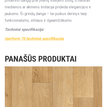
priderinti dangą prie įvairių interjero stilių, o natūrali
medienos ar akmens imitacija prideda elegancijos ir
jaukumo. Ši grindų danga – tai puikus derinys tarp
funkcionalumo, stiliaus ir ilgaamžiškumo.
Techninė specifikacija:
Iperform 70 techninė specifikacija
PANAŠŪS PRODUKTAI