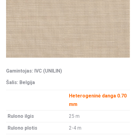
Gamintojas: IVC (UNILIN)
Šalis: Belgija
Heterogeninė danga 0.70
mm
Rulono ilgis
25 m
Rulono plotis
2-4 m