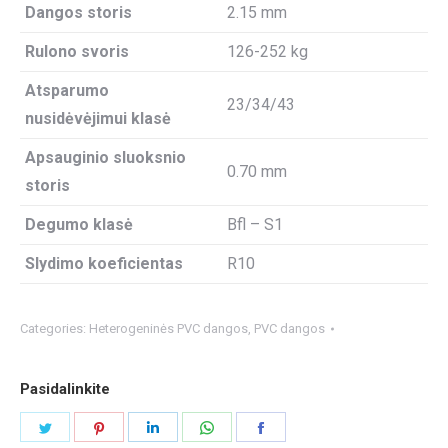
Dangos storis
2.15 mm
Rulono svoris
126-252 kg
Atsparumo
23/34/43
nusidėvėjimui klasė
Apsauginio sluoksnio
0.70 mm
storis
Degumo klasė
Bfl – S1
Slydimo koeficientas
R10
Categories:
Heterogeninės PVC dangos
,
PVC dangos
Pasidalinkite
Share
Share
Share
Share
Share