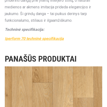
priderinti dangą prie įvairių interjero stilių, o natūrali
medienos ar akmens imitacija prideda elegancijos ir
jaukumo. Ši grindų danga – tai puikus derinys tarp
funkcionalumo, stiliaus ir ilgaamžiškumo.
Techninė specifikacija:
Iperform 70 techninė specifikacija
PANAŠŪS PRODUKTAI