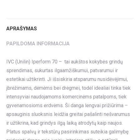
on
on
on
on
on
Twitter
Pinterest
LinkedIn
WhatsApp
Facebook
APRAŠYMAS
PAPILDOMA INFORMACIJA
IVC (Unilin) Iperform 70 – tai aukštos kokybės grindų
sprendimas, sukurtas ilgaamžiškumui, patvarumui ir
estetikai užtikrinti. Ji išsiskiria atsparumu nusidėvėjimui,
įbrėžimams, dėmėms bei drėgmei, todėl idealiai tinka tiek
intensyviai naudojamoms komercinėms patalpoms, tiek
gyvenamosioms erdvėms. Ši danga lengvai prižiūrima –
apsauginis sluoksnis leidžia greitai pašalinti nešvarumus
ir užtikrina, kad grindys ilgą laiką atrodytų kaip naujos.
Platus spalvų ir tekstūrų pasirinkimas suteikia galimybę