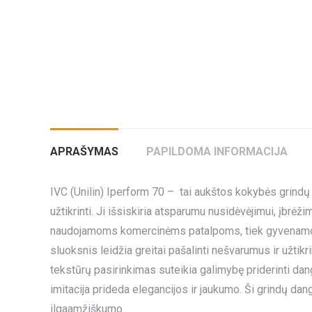
APRAŠYMAS
PAPILDOMA INFORMACIJA
IVC (Unilin) Iperform 70 – tai aukštos kokybės grindų
užtikrinti. Ji išsiskiria atsparumu nusidėvėjimui, įbrėž
naudojamoms komercinėms patalpoms, tiek gyvenamos
sluoksnis leidžia greitai pašalinti nešvarumus ir užtikr
tekstūrų pasirinkimas suteikia galimybę priderinti dang
imitacija prideda elegancijos ir jaukumo. Ši grindų dang
ilgaamžiškumo.