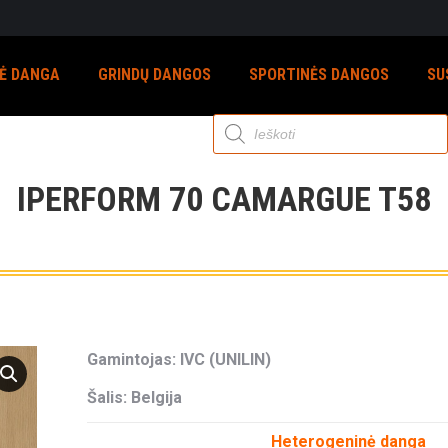
NĖ DANGA
GRINDŲ DANGOS
SPORTINĖS DANGOS
SU
Products
search
IPERFORM 70 CAMARGUE T58
Gamintojas: IVC (UNILIN)
Šalis: Belgija
Heterogeninė danga