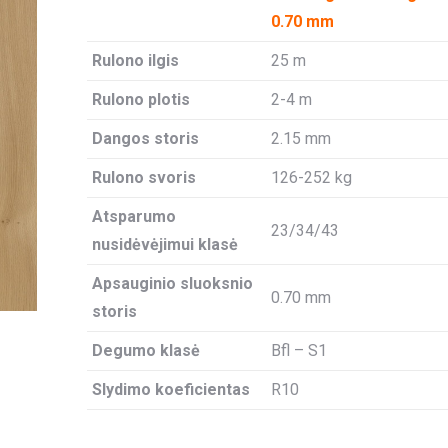
0.70 mm
Rulono ilgis
25 m
Rulono plotis
2-4 m
Dangos storis
2.15 mm
Rulono svoris
126-252 kg
Atsparumo
23/34/43
nusidėvėjimui klasė
Apsauginio sluoksnio
0.70 mm
storis
Degumo klasė
Bfl – S1
Slydimo koeficientas
R10