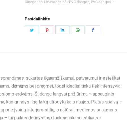
Categories:
Heterogeninės PVC dangos
,
PVC dangos
Pasidalinkite
Share
Share
Share
Share
Share
on
on
on
on
on
Twitter
Pinterest
LinkedIn
WhatsApp
Facebook
 sprendimas, sukurtas ilgaamžiškumui, patvarumui ir estetikai
imams, dėmėms bei drėgmei, todėl idealiai tinka tiek intensyviai
ioms erdvėms. Ši danga lengvai prižiūrima – apsauginis
ina, kad grindys ilgą laiką atrodytų kaip naujos. Platus spalvų ir
ą prie įvairių interjero stilių, o natūrali medienos ar akmens
a – tai puikus derinys tarp funkcionalumo, stiliaus ir