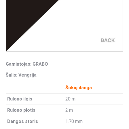
Gamintojas: GRABO
Šalis: Vengrija
Šokių danga
Rulono ilgis
20 m
Rulono plotis
2 m
Dangos storis
1.70 mm