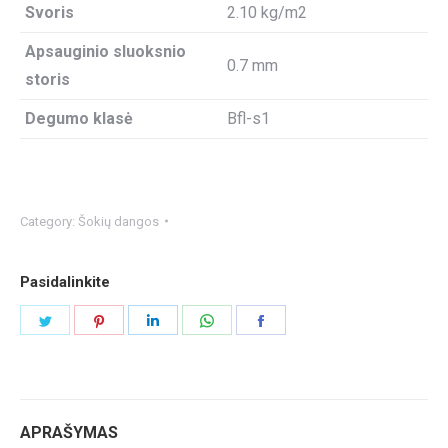
Svoris
2.10 kg/m2
Apsauginio sluoksnio
0.7 mm
storis
Degumo klasė
Bfl-s1
Category:
Šokių dangos
Pasidalinkite
Share
Share
Share
Share
Share
on
on
on
on
on
Twitter
Pinterest
LinkedIn
WhatsApp
Facebook
APRAŠYMAS