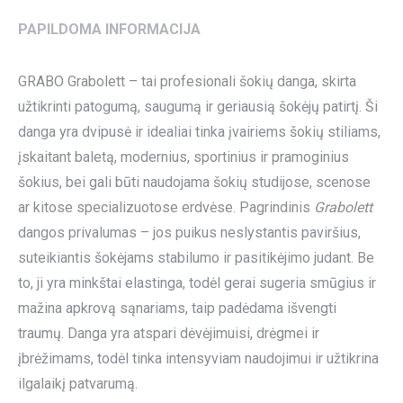
PAPILDOMA INFORMACIJA
GRABO Grabolett – tai profesionali šokių danga, skirta
užtikrinti patogumą, saugumą ir geriausią šokėjų patirtį. Ši
danga yra dvipusė ir idealiai tinka įvairiems šokių stiliams,
įskaitant baletą, modernius, sportinius ir pramoginius
šokius, bei gali būti naudojama šokių studijose, scenose
ar kitose specializuotose erdvėse. Pagrindinis
Grabolett
dangos privalumas – jos puikus neslystantis paviršius,
suteikiantis šokėjams stabilumo ir pasitikėjimo judant. Be
to, ji yra minkštai elastinga, todėl gerai sugeria smūgius ir
mažina apkrovą sąnariams, taip padėdama išvengti
traumų. Danga yra atspari dėvėjimuisi, drėgmei ir
įbrėžimams, todėl tinka intensyviam naudojimui ir užtikrina
ilgalaikį patvarumą.