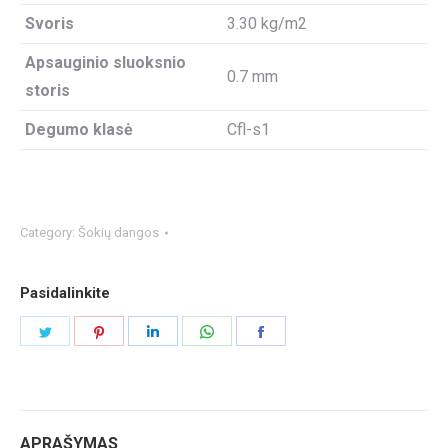
Svoris
3.30 kg/m2
Apsauginio sluoksnio
0.7 mm
storis
Degumo klasė
Cfl-s1
Category:
Šokių dangos
Pasidalinkite
Share
Share
Share
Share
Share
on
on
on
on
on
Twitter
Pinterest
LinkedIn
WhatsApp
Facebook
APRAŠYMAS