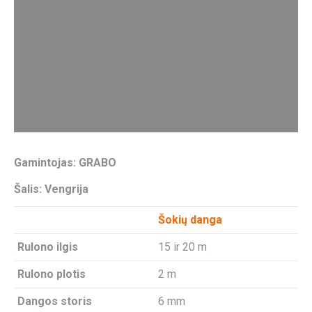
Gamintojas: GRABO
Šalis: Vengrija
Šokių danga
Rulono ilgis
15 ir 20 m
Rulono plotis
2 m
Dangos storis
6 mm