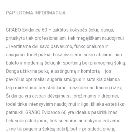
PAPILDOMA INFORMACIJA
GRABO Evidance 60 – aukštos kokybės šokių danga,
pritaikyta tiek profesionaliam, tiek mėgėjiškam naudojimui.
Ji vertinama dėl savo patvarumo, funkcionalumo ir
saugumo, todėl puikiai tinka įvairiems šokio stiliams: nuo
baleto ir modernių šokių iki sportinių bei pramoginių šokių.
Danga užtikrina puikų elastingumą ir komfortą – jos
paviršius optimaliai sugeria smūgius ir suteikia balansą
tarp minkštumo bei stabilumo, mažindamas traumų riziką.
Ši danga yra atspari dėvėjimuisi, įbrėžimams ir drėgmei,
todėl tinka intensyviam naudojimui ir ilgai išlieka estetiškai
patraukli. GRABO Evidance 60 yra idealus pasirinkimas
tiek šokių studijoms, tiek scenoms ar mokymo erdvėms.
Ji ne tik pagerina šokėjų patirtį, bet ir prisideda prie jų