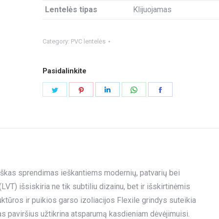
Lentelės tipas
Klijuojamas
Category:
PVC lentelės
Pasidalinkite
Share
Share
Share
Share
Share
on
on
on
on
on
Twitter
Pinterest
LinkedIn
WhatsApp
Facebook
tiškas sprendimas ieškantiems modernių, patvarių bei
VT) išsiskiria ne tik subtiliu dizainu, bet ir išskirtinėmis
tūros ir puikios garso izoliacijos Flexile grindys suteikia
as paviršius užtikrina atsparumą kasdieniam dėvėjimuisi.