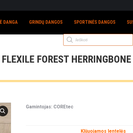
NĖ DANGA
GRINDŲ DANGOS
SPORTINĖS DANGOS
SU
Products
search
FLEXILE FOREST HERRINGBONE
Gamintojas: COREtec
Klijuojamos lentelės