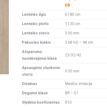
DB
Lentelės ilgis
67.80 cm
Lentelės plotis
11.30 cm
Lentelės storis
3.00 mm
Pakuotės kiekis
3.68 m2 – 48 vnt.
Atsparumo
23/32/42
nusidėvėjimui klasė
Apsauginio sluoksnio
0.55 mm
storis
Dizainas
Medžio imitacija
Degumo klasė
Bfl – S1
Slydimo koeficientas
R10