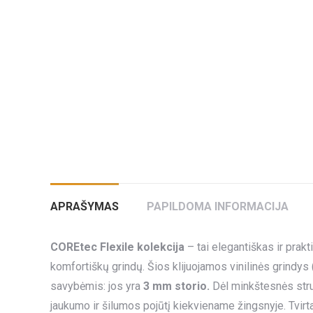
APRAŠYMAS
PAPILDOMA INFORMACIJA
COREtec Flexile kolekcija
– tai elegantiškas ir prak
komfortiškų grindų. Šios klijuojamos vinilinės grindys (L
savybėmis: jos yra
3 mm storio.
Dėl minkštesnės struk
jaukumo ir šilumos pojūtį kiekviename žingsnyje. Tvirt