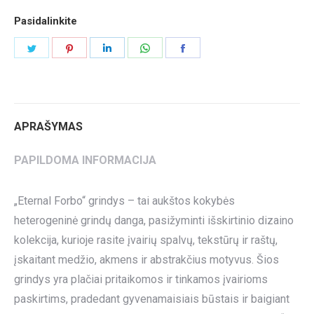
Pasidalinkite
Share
Share
Share
Share
Share
on
on
on
on
on
Twitter
Pinterest
LinkedIn
WhatsApp
Facebook
APRAŠYMAS
PAPILDOMA INFORMACIJA
„Eternal Forbo“ grindys – tai aukštos kokybės
heterogeninė grindų danga, pasižyminti išskirtinio dizaino
kolekcija, kurioje rasite įvairių spalvų, tekstūrų ir raštų,
įskaitant medžio, akmens ir abstrakčius motyvus. Šios
grindys yra plačiai pritaikomos ir tinkamos įvairioms
paskirtims, pradedant gyvenamaisiais būstais ir baigiant