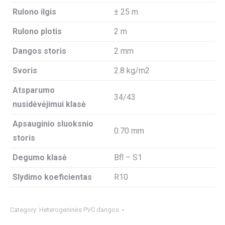
Rulono ilgis
± 25 m
Rulono plotis
2 m
Dangos storis
2 mm
Svoris
2.8 kg/m2
Atsparumo
34/43
nusidėvėjimui klasė
Apsauginio sluoksnio
0.70 mm
storis
Degumo klasė
Bfl – S1
Slydimo koeficientas
R10
Category:
Heterogeninės PVC dangos