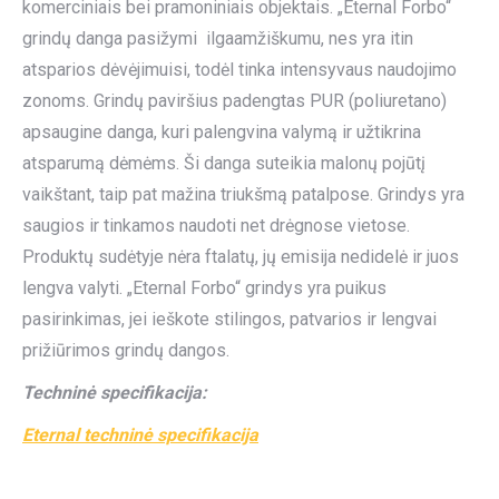
komerciniais bei pramoniniais objektais. „Eternal Forbo“
grindų danga pasižymi ilgaamžiškumu, nes yra itin
atsparios dėvėjimuisi, todėl tinka intensyvaus naudojimo
zonoms. Grindų paviršius padengtas PUR (poliuretano)
apsaugine danga, kuri palengvina valymą ir užtikrina
atsparumą dėmėms. Ši danga suteikia malonų pojūtį
vaikštant, taip pat mažina triukšmą patalpose. Grindys yra
saugios ir tinkamos naudoti net drėgnose vietose.
Produktų sudėtyje nėra ftalatų, jų emisija nedidelė ir juos
lengva valyti. „Eternal Forbo“ grindys yra puikus
pasirinkimas, jei ieškote stilingos, patvarios ir lengvai
prižiūrimos grindų dangos.
Techninė specifikacija:
Eternal techninė specifikacija