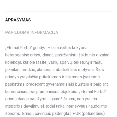
Twitter
Pinterest
LinkedIn
WhatsApp
Facebook
APRAŠYMAS
PAPILDOMA INFORMACIJA
„Eternal Forbo“ grindys – tai aukštos kokybės
heterogeninė grindų danga, pasižyminti išskirtinio dizaino
kolekcija, kurioje rasite įvairių spalvų, tekstūrų ir raštų,
įskaitant medžio, akmens ir abstrakčius motyvus. Šios
grindys yra plačiai pritaikomos ir tinkamos įvairioms
paskirtims, pradedant gyvenamaisiais būstais ir baigiant
komerciniais bei pramoniniais objektais. „Eternal Forbo“
grindų danga pasižymi ilgaamžiškumu, nes yra itin
atsparios dėvėjimuisi, todėl tinka intensyvaus naudojimo
zonoms. Grindų paviršius padengtas PUR (poliuretano)