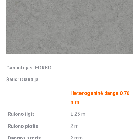
Gamintojas: FORBO
Šalis: Olandija
Heterogeninė danga 0.70
mm
Rulono ilgis
± 25 m
Rulono plotis
2 m
Dangos storis
2 mm