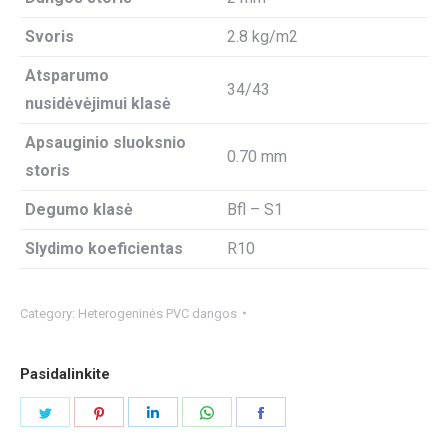
Svoris
2.8 kg/m2
Atsparumo
34/43
nusidėvėjimui klasė
Apsauginio sluoksnio
0.70 mm
storis
Degumo klasė
Bfl – S1
Slydimo koeficientas
R10
Category:
Heterogeninės PVC dangos
Pasidalinkite
Share
Share
Share
Share
Share
on
on
on
on
on