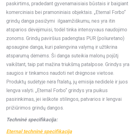
paskirtims, pradedant gyvenamaisiais būstais ir baigiant
komerciniais bei pramoniniais objektais. „Eternal Forbo“
grindų danga pasižymi ilgaamžiškumu, nes yra itin
atsparios dėvėjimuisi, todėl tinka intensyvaus naudojimo
zonoms. Grindų paviršius padengtas PUR (poliuretano)
apsaugine danga, kuri palengvina valymą ir užtikrina
atsparumą dėmėms. Ši danga suteikia malonų pojūtį
vaikštant, taip pat mažina triukšmą patalpose. Grindys yra
saugios ir tinkamos naudoti net drėgnose vietose.
Produktų sudėtyje nėra ftalatų, jų emisija nedidelė ir juos
lengva valyti. „Eternal Forbo“ grindys yra puikus
pasirinkimas, jei ieškote stilingos, patvarios ir lengvai
prižiūrimos grindų dangos.
Techninė specifikacija:
Eternal techninė specifikacija