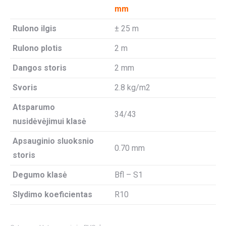
mm
Rulono ilgis
± 25 m
Rulono plotis
2 m
Dangos storis
2 mm
Svoris
2.8 kg/m2
Atsparumo
34/43
nusidėvėjimui klasė
Apsauginio sluoksnio
0.70 mm
storis
Degumo klasė
Bfl – S1
Slydimo koeficientas
R10