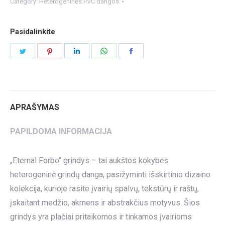
Category:
Heterogeninės PVC dangos
Pasidalinkite
Share
Share
Share
Share
Share
on
on
on
on
on
Twitter
Pinterest
LinkedIn
WhatsApp
Facebook
APRAŠYMAS
PAPILDOMA INFORMACIJA
„Eternal Forbo“ grindys – tai aukštos kokybės
heterogeninė grindų danga, pasižyminti išskirtinio dizaino
kolekcija, kurioje rasite įvairių spalvų, tekstūrų ir raštų,
įskaitant medžio, akmens ir abstrakčius motyvus. Šios
grindys yra plačiai pritaikomos ir tinkamos įvairioms