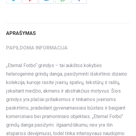
on
on
on
on
on
Twitter
Pinterest
LinkedIn
WhatsApp
Facebook
APRAŠYMAS
PAPILDOMA INFORMACIJA
„Eternal Forbo“ grindys – tai aukštos kokybės
heterogeninė grindų danga, pasižyminti išskirtinio dizaino
kolekcija, kurioje rasite įvairių spalvų, tekstūrų ir raštų,
įskaitant medžio, akmens ir abstrakčius motyvus. Šios
grindys yra plačiai pritaikomos ir tinkamos įvairioms
paskirtims, pradedant gyvenamaisiais būstais ir baigiant
komerciniais bei pramoniniais objektais. „Eternal Forbo“
grindų danga pasižymi ilgaamžiškumu, nes yra itin
atsparios dėvėjimuisi, todėl tinka intensyvaus naudojimo