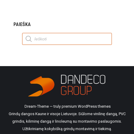
PAIEŠKA
Products
search
Dream-Theme — truly
premium WordPress themes
Grindų dangos Kaune ir visoje Lietuvoje. Siūlome vinilinę dangą, PVC
grindis, kiliminę dangą ir linoleumą su montavimo paslaugomis.
Užtikriniamę kokybišką grindų montavimą ir tiekimą.