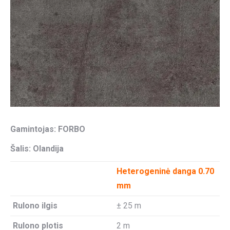
Gamintojas: FORBO
Šalis: Olandija
Heterogeninė danga 0.70
mm
Rulono ilgis
± 25 m
Rulono plotis
2 m