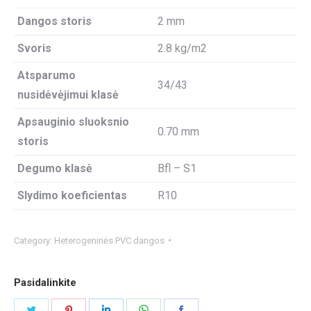
Dangos storis
2 mm
Svoris
2.8 kg/m2
Atsparumo
34/43
nusidėvėjimui klasė
Apsauginio sluoksnio
0.70 mm
storis
Degumo klasė
Bfl – S1
Slydimo koeficientas
R10
Category:
Heterogeninės PVC dangos
Pasidalinkite
Share
Share
Share
Share
Share