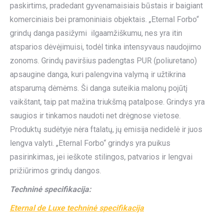
paskirtims, pradedant gyvenamaisiais būstais ir baigiant
komerciniais bei pramoniniais objektais. „Eternal Forbo“
grindų danga pasižymi ilgaamžiškumu, nes yra itin
atsparios dėvėjimuisi, todėl tinka intensyvaus naudojimo
zonoms. Grindų paviršius padengtas PUR (poliuretano)
apsaugine danga, kuri palengvina valymą ir užtikrina
atsparumą dėmėms. Ši danga suteikia malonų pojūtį
vaikštant, taip pat mažina triukšmą patalpose. Grindys yra
saugios ir tinkamos naudoti net drėgnose vietose.
Produktų sudėtyje nėra ftalatų, jų emisija nedidelė ir juos
lengva valyti. „Eternal Forbo“ grindys yra puikus
pasirinkimas, jei ieškote stilingos, patvarios ir lengvai
prižiūrimos grindų dangos.
Techninė specifikacija:
Eternal de Luxe techninė specifikacija