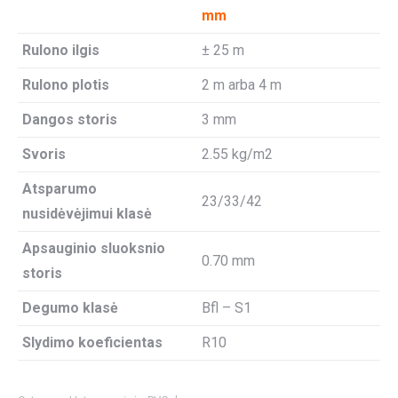
mm
Rulono ilgis
± 25 m
Rulono plotis
2 m arba 4 m
Dangos storis
3 mm
Svoris
2.55 kg/m2
Atsparumo
23/33/42
nusidėvėjimui klasė
Apsauginio sluoksnio
0.70 mm
storis
Degumo klasė
Bfl – S1
Slydimo koeficientas
R10