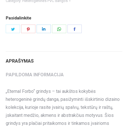
Category:
Heterogeninės PVC dangos
Pasidalinkite
Share
Share
Share
Share
Share
on
on
on
on
on
Twitter
Pinterest
LinkedIn
WhatsApp
Facebook
APRAŠYMAS
PAPILDOMA INFORMACIJA
„Eternal Forbo“ grindys – tai aukštos kokybės
heterogeninė grindų danga, pasižyminti išskirtinio dizaino
kolekcija, kurioje rasite įvairių spalvų, tekstūrų ir raštų,
įskaitant medžio, akmens ir abstrakčius motyvus. Šios
grindys yra plačiai pritaikomos ir tinkamos įvairioms