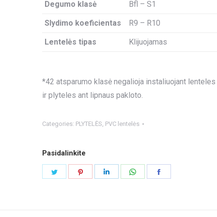
Degumo klasė
Bfl – S1
Slydimo koeficientas
R9 – R10
Lentelės tipas
Klijuojamas
*42 atsparumo klasė negalioja instaliuojant lenteles
ir plyteles ant lipnaus pakloto.
Categories:
PLYTELĖS
,
PVC lentelės
Pasidalinkite
Share
Share
Share
Share
Share
on
on
on
on
on
Twitter
Pinterest
LinkedIn
WhatsApp
Facebook