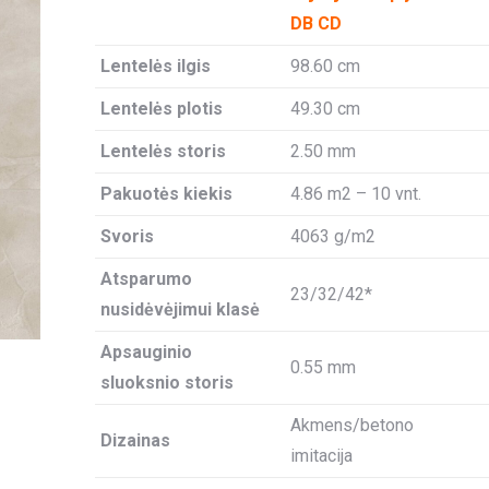
DB CD
Lentelės ilgis
98.60 cm
Lentelės plotis
49.30 cm
Lentelės storis
2.50 mm
Pakuotės kiekis
4.86 m2 – 10 vnt.
Svoris
4063 g/m2
Atsparumo
23/32/42*
nusidėvėjimui klasė
Apsauginio
0.55 mm
sluoksnio storis
Akmens/betono
Dizainas
imitacija