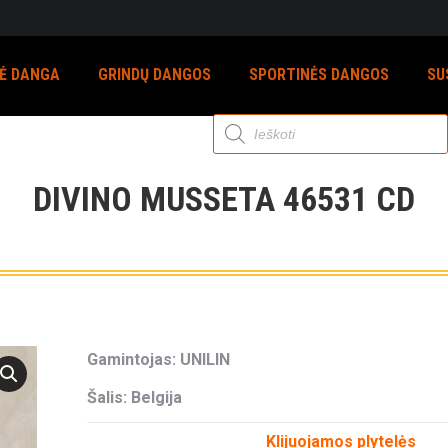
NĖ DANGA
GRINDŲ DANGOS
SPORTINĖS DANGOS
SU
Products
search
DIVINO MUSSETA 46531 CD
Gamintojas: UNILIN
Šalis: Belgija
Klijuojamos plytelės