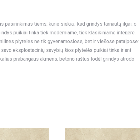
kas pasirinkimas tiems, kurie siekia, kad grindys tarnautų ilgai, o
indys puikiai tinka tiek moderniame, tiek klasikiniame interjere.
nilines plyteles ne tik gyvenamosiose, bet ir viešose patalpose:
savo eksploatacinių savybių šios plytelės puikiai tinka ir ant
ikalius prabangaus akmens, betono raštus todėl grindys atrodo