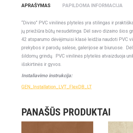
APRAŠYMAS
PAPILDOMA INFORMACIJA
“Divino” PVC vinilinės plytelės yra stilingas ir praktiš
jų priežiūra būtų nesudėtinga. Dėl savo dizaino šios gr
42 atsparumo dėvėjimuisi klasė leidžia naudoti PVC vi
prekybos ir parodų salėse, galerijose ar biuruose. Dėl 
šildomų grindų. PVC vinilinės plytelės atvaizduoja un
išskirtinės ir gyvos.
Instaliavimo instrukcija:
GEN_Installation_LVT_FlexDB_LT
PANAŠŪS PRODUKTAI