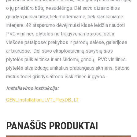
o jų priežiūra būtų nesudėtinga. Dėl savo dizaino šios
grindys puikiai tinka tiek moderniame, tiek klasikiniame
interjere. 42 atsparumo dėvėjimuisi klasė leidžia naudoti
PVC vinilines plyteles ne tik gyvenamosiose, bet ir
viešose patalpose: prekybos ir parodų salėse, galerijose
ar biuruose. Dėl savo eksploatacinių savybių šios
plytelės puikiai tinka ir ant šildomų grindų. PVC vinilinės
plytelės atvaizduoja unikalius prabangaus akmens, betono
raštus todėl grindys atrodo išskirtinės ir gyvos.
Instaliavimo instrukcija:
GEN_Installation_LVT_FlexDB_LT
PANAŠŪS PRODUKTAI