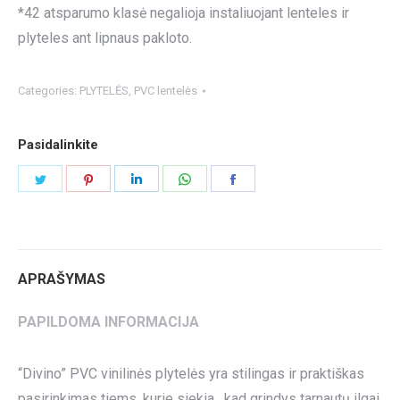
*42 atsparumo klasė negalioja instaliuojant lenteles ir
plyteles ant lipnaus pakloto.
Categories:
PLYTELĖS
,
PVC lentelės
Pasidalinkite
Share
Share
Share
Share
Share
on
on
on
on
on
Twitter
Pinterest
LinkedIn
WhatsApp
Facebook
APRAŠYMAS
PAPILDOMA INFORMACIJA
“Divino” PVC vinilinės plytelės yra stilingas ir praktiškas
pasirinkimas tiems, kurie siekia, kad grindys tarnautų ilgai,