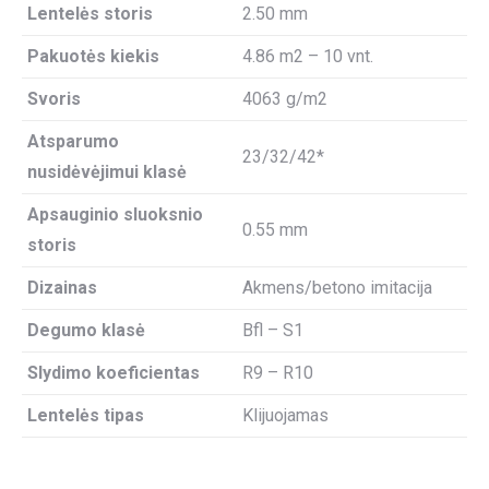
Lentelės storis
2.50 mm
Pakuotės kiekis
4.86 m2 – 10 vnt.
Svoris
4063 g/m2
Atsparumo
23/32/42*
nusidėvėjimui klasė
Apsauginio sluoksnio
0.55 mm
storis
Dizainas
Akmens/betono imitacija
Degumo klasė
Bfl – S1
Slydimo koeficientas
R9 – R10
Lentelės tipas
Klijuojamas