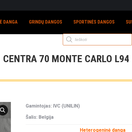
NĖ DANGA
GRINDŲ DANGOS
SPORTINĖS DANGOS
SU
Products
search
CENTRA 70 MONTE CARLO L94
Gamintojas: IVC (UNILIN)
Šalis: Belgija
Heterogeninė danga