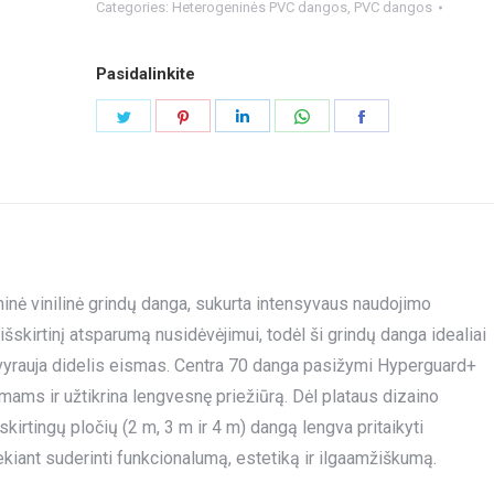
Categories:
Heterogeninės PVC dangos
,
PVC dangos
Pasidalinkite
Share
Share
Share
Share
Share
on
on
on
on
on
Twitter
Pinterest
LinkedIn
WhatsApp
Facebook
ninė vinilinė grindų danga, sukurta intensyvaus naudojimo
skirtinį atsparumą nusidėvėjimui, todėl ši grindų danga idealiai
vyrauja didelis eismas. Centra 70 danga pasižymi Hyperguard+
imams ir užtikrina lengvesnę priežiūrą. Dėl plataus dizaino
 skirtingų pločių (2 m, 3 m ir 4 m) dangą lengva pritaikyti
ekiant suderinti funkcionalumą, estetiką ir ilgaamžiškumą.