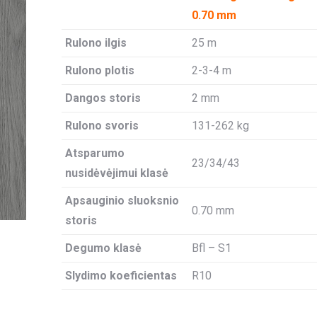
0.70 mm
Rulono ilgis
25 m
Rulono plotis
2-3-4 m
Dangos storis
2 mm
Rulono svoris
131-262 kg
Atsparumo
23/34/43
nusidėvėjimui klasė
Apsauginio sluoksnio
0.70 mm
storis
Degumo klasė
Bfl – S1
Slydimo koeficientas
R10