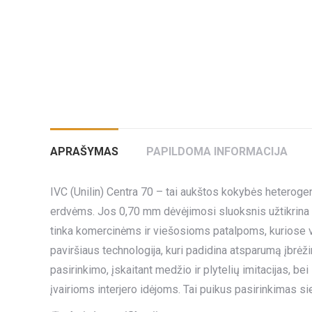
APRAŠYMAS
PAPILDOMA INFORMACIJA
IVC (Unilin) Centra 70 – tai aukštos kokybės heteroge
erdvėms. Jos 0,70 mm dėvėjimosi sluoksnis užtikrina iš
tinka komercinėms ir viešosioms patalpoms, kuriose 
paviršiaus technologija, kuri padidina atsparumą įbrėž
pasirinkimo, įskaitant medžio ir plytelių imitacijas, bei
įvairioms interjero idėjoms. Tai puikus pasirinkimas si