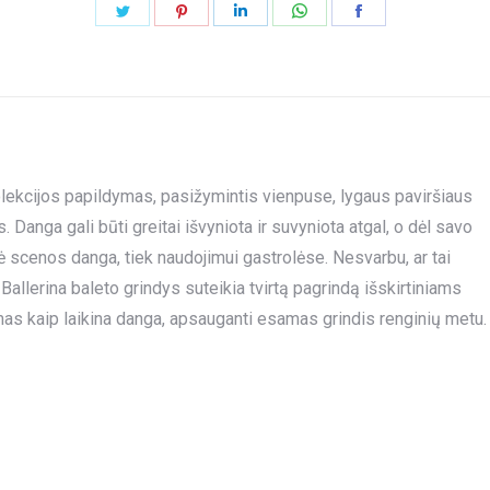
Share
Share
Share
Share
Share
on
on
on
on
on
Twitter
Pinterest
LinkedIn
WhatsApp
Facebook
lekcijos papildymas, pasižymintis vienpuse, lygaus paviršiaus
 Danga gali būti greitai išvyniota ir suvyniota atgal, o dėl savo
nė scenos danga, tiek naudojimui gastrolėse. Nesvarbu, ar tai
 Ballerina baleto grindys suteikia tvirtą pagrindą išskirtiniams
as kaip laikina danga, apsauganti esamas grindis renginių metu.