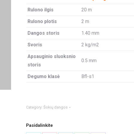
Rulono ilgis
20 m
Rulono plotis
2 m
Dangos storis
1.40 mm
Svoris
2 kg/m2
Apsauginio sluoksnio
0.5 mm
storis
Degumo klasė
Bfl-s1
Category:
Šokių dangos
Pasidalinkite