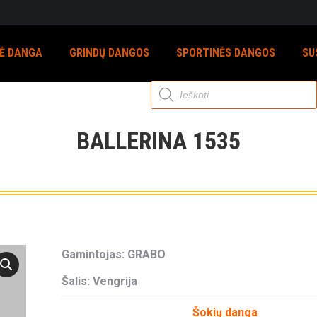
NĖ DANGA
GRINDŲ DANGOS
SPORTINĖS DANGOS
SU
Products
search
BALLERINA 1535
Gamintojas: GRABO
Šalis: Vengrija
Šokių danga