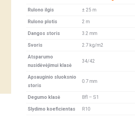
Rulono ilgis
± 25 m
Rulono plotis
2 m
Dangos storis
3.2 mm
Svoris
2.7 kg/m2
Atsparumo
34/42
nusidėvėjimui klasė
Apsauginio sluoksnio
0.7 mm
storis
Degumo klasė
Bfl – S1
Slydimo koeficientas
R10