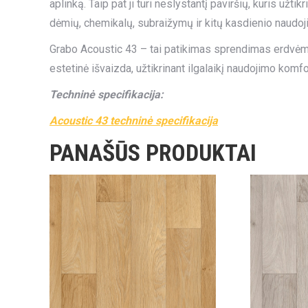
aplinką. Taip pat ji turi neslystantį paviršių, kuris u
dėmių, chemikalų, subraižymų ir kitų kasdienio naudoj
Grabo Acoustic 43 – tai patikimas sprendimas erdvėms
estetinė išvaizda, užtikrinant ilgalaikį naudojimo kom
Techninė specifikacija:
Acoustic 43 techninė specifikacija
PANAŠŪS PRODUKTAI