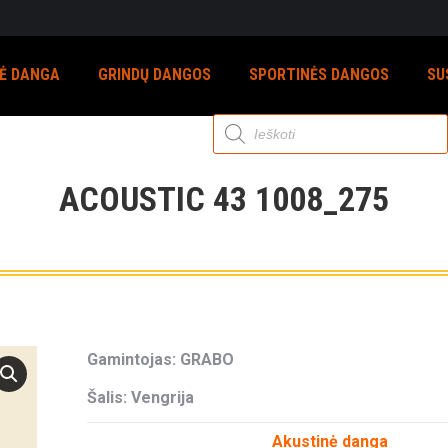
NĖ DANGA
GRINDŲ DANGOS
SPORTINĖS DANGOS
SU
Products
search
ACOUSTIC 43 1008_275
Gamintojas: GRABO
Šalis: Vengrija
Akustinė danga