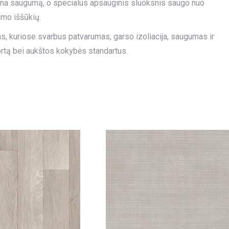
žtikrina saugumą, o specialus apsauginis sluoksnis saugo nuo
imo iššūkių.
, kuriose svarbus patvarumas, garso izoliacija, saugumas ir
fortą bei aukštos kokybės standartus.