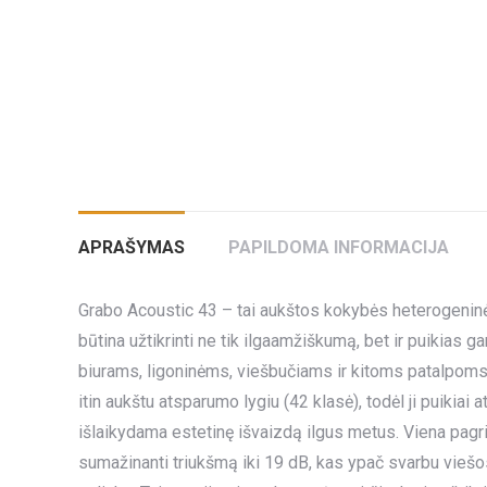
APRAŠYMAS
PAPILDOMA INFORMACIJA
Grabo Acoustic 43 – tai aukštos kokybės heterogeninė
būtina užtikrinti ne tik ilgaamžiškumą, bet ir puikias 
biurams, ligoninėms, viešbučiams ir kitoms patalpoms,
itin aukštu atsparumo lygiu (42 klasė), todėl ji puikiai
išlaikydama estetinę išvaizdą ilgus metus. Viena pagri
sumažinanti triukšmą iki 19 dB, kas ypač svarbu viešos