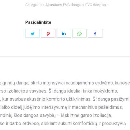
Categories:
Akustinės PVC dangos
,
PVC dangos
Pasidalinkite
Share
Share
Share
Share
Share
on
on
on
on
on
Twitter
Pinterest
LinkedIn
WhatsApp
Facebook
 grindų danga, skirta intensyviai naudojamoms erdvėms, kuriose
garso izoliacijos savybes. Ši danga idealiai tinka mokykloms,
 kur svarbus akustinio komforto užtikrinimas. Ši danga pasižymi
 atlaiko didelį judėjimo intensyvumą ir mechaninius pažeidimus,
ndinių šios dangos savybių – išskirtinė garso izoliacija,
e ir darbo erdvėse, siekiant sukurti komfortišką ir produktyvią